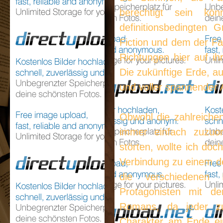
berechtigt sein kö
definitionsbedingten
Fiction und dem der Fa
Richtungen hier auf i
Die zukünftige Erde, au
und voller spannender 
Obwohl die zahlreiche
immer einfach zuzuo
störten, wollte ich doc
Verbindung zu einem der
die verschiedenen L
Protagonisten mit de
Romans, da jeder zu
Charakter am Ende ein