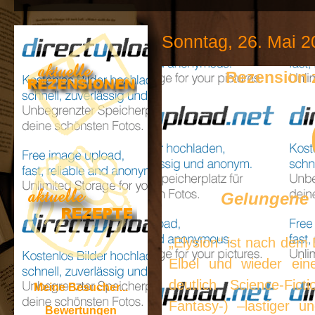
Sonntag, 26. Mai 2
Rezension 
Gelungene V
„Elysion“ ist nach dem 
Elbel und wieder eine
deutlich Science-Fi
Meine Besucher...
Fantasy-) –lastiger u
Bewertungen