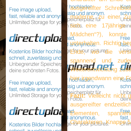
ausgereifter Schreibst
moderne, zu einer Zuk
sich eine 17jährige
Mädchen“?), konnte 
unterhalten. Richtig b
Ende, wo die versc
spannend und zudem
Weiterentwicklung zus
hier irgendwann eine F
Fazit:
Vielleicht nicht 
ausgereifter endzeitli
Elementen, spannen
Charakteren. Knappe 5