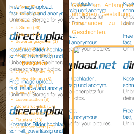
Gleich am Anfang sei
1 Stern
(5)
ähnlichen Gestaltung
2 Sterne
(39)
3 Sterne
(61)
miteinander zu tun.
4 Sterne
(96)
Geschichten.
5 Sterne
(94)
Bewertungssystem
(1)
Jahreshighlight
(5)
Monatshighlight
(7)
Kategorien
7 Days 7 Books
(30)
Buchverfilmung
(5)
Challenge
(18)
Cover
(11)
Lesemarathon
(9)
Monatsrückblick
(17)
Neuer Lesestoff
(68)
Plauderei
(23)
Wünschenswert
(77)