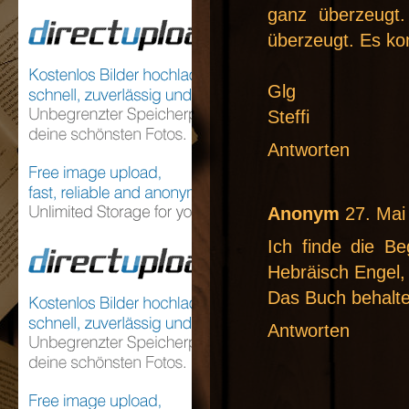
ganz überzeugt.
überzeugt. Es ko
Glg
Steffi
Antworten
Anonym
27. Mai
Ich finde die Beg
Hebräisch Engel,
Das Buch behalte 
Antworten