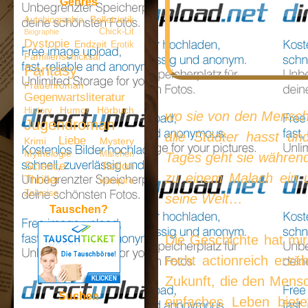
Genres
Belletristik
Autobiographie
Chick-Lit
Biographie
Dystopie
Endzeit
Erotik
Familienschicksal
Fantasy
Frauenroman
Gegenwartsliteratur
Humor
Hörbuch
History
wo sie von den Mensch
Jugendroman
alle Städter hasst un
Liebe
Krimi
Mystery
Mythologie
Märchen
Tages geht sie währen
Science fiction
zu einem Malach ein u
Thriller
Vampire
Zeitreise
seine Welt…
Tauschen?
Die Geschichte hat mir
recht actionreich erzä
Zukunft, die den Mensch
Suchen
einfaches Leben biete