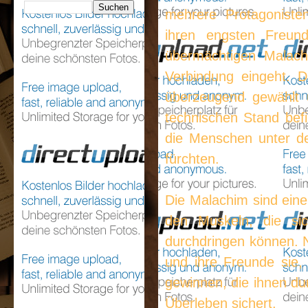
mehrere Protagoniste
ihren engsten Freun
übermächtigen Malac
Verbindung eingeht. D
überzeugend gewählt 
technischen Stand befi
die Menschen unter de
fürchten.
Die Malachim sind eine
den Muskeln, die sic
durchdringen können. 
und ihre Freunde sie,
gewinnen, die ihnen du
Überleben sichert.