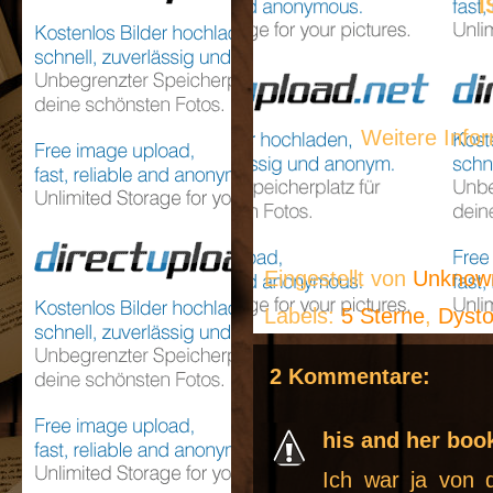
I
Weitere Info
Eingestellt von
Unkno
Labels:
5 Sterne
,
Dysto
2 Kommentare:
his and her boo
Ich war ja von 