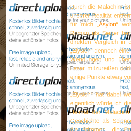
Durch die Malachim ist
unserer Realität entfe
für mich „
Asylon
“ woh
Roman als Sieger her
direkten Vergleich in
„Elysion“ dennoch ein
Wendungen und überz
Leser mitzureißen und
einige Punkte etwas vo
„Elysion“ hat dabei w
eigentlich würde ich d
Heimat der Malachim 
Geschichte als Scienc
die Stimmen, die Fa