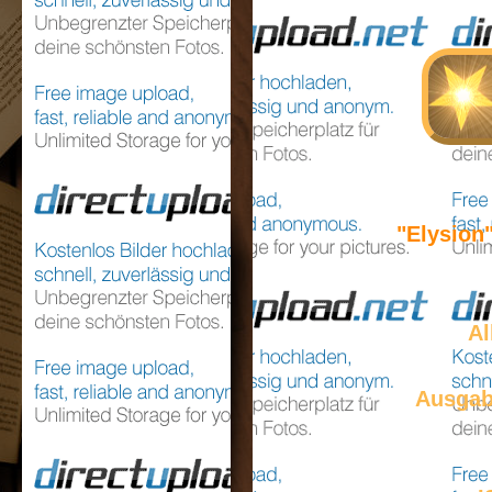
"Elysion
Al
Ausga