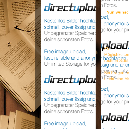
Nun wünsch
PS:
Möglichkeiten
rechten Side
Bei Fragen un
direkt eine Ma