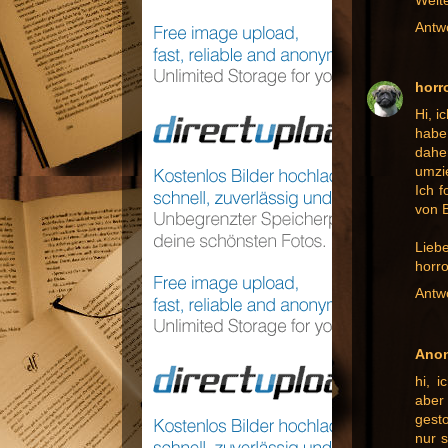
Antw
horr
Hi, 
habe
dahe
umzi
Ich 
von 
Lieb
horr
Antw
Ano
hi, 
aber
gest
nur s