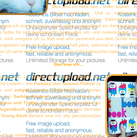
es im
Tierheim Dortmund
für mich Liebe a
Blick und ich habe den - leider tauben - K
Hause genommen. Und ja, mittlerweile
bekennendes verrücktes Katzen(Kater)fr
lasse ich nichts kommen, auch wenn er manchmal ein freches kleines
es Sofas für sich beansprucht, gerne alles um- und runterschubst, wa
, mich morgens oft zu früh und sehr penetrant aus dem Schlaf mau
insgeheim vermutlich die Weltherrschaft plant, während er so unschul
wo ich seine weißen Haare gerade gar nicht gebrauchen kann...
Das lese ich...
reizeit bin ich schon seit meiner Kindheit eine
iche Leserin - von
Fantasy
über
Science Fiction
zu
m
und
zeitgenössischer Belletristik
mit kleinen
in den
Sachbuchbereich
und großer Vorliebe für
rimis und Thriller
. Altersgrenzen gibt es dabei für
Jugendbuch
,
Erwachsenenliteratur
oder Vertreter
n
Young-Adult
-Bereich sind mir alle gleichermaßen
in ich in meinem Leseverhalten noch nicht ganz mit