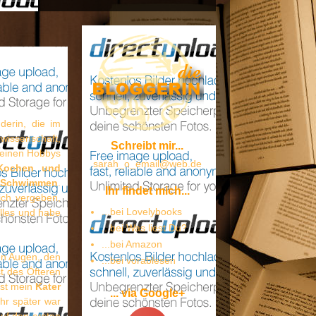
erin, die im
wissenschaft,
Schreibt mir...
meinen Hobbys
sarah_o_email@web.de
Kochen und
s
Schwimmen
.
Ihr findet mich...
ich vergeben,
...bei Lovelybooks
alles und habe
...bei Was liest Du?
...bei Amazon
en Augen, den
...bei vorablesen
st des Öfteren
ist mein
Kater
... via Google+
hr später war