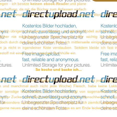
ngen - ich besitze
keinen ebook-Reader
und plane
nschaffung, da mit die Bücher zum Anfassen einfach
. In Ausnahmefällen lese ich ab und an mal ein digitales Werk auf de
e ich übrigens mitunter am liebsten - so wie das Modell auf dem Bil
cher nie eingepackt, auch wenn es mir sehr wichtig ist, pflegl
och durch den Spaß am Nähen habe ich mittlerweile einige Exemp
en ja nicht in irgendeiner Kiste verstauben. Seitdem kleide ich fast
estoff mit einer bunten, weichen Buchhülle ein.
So koche und backe ich...
 Veganerin, auch keine Vegetarierin, esse aber auch nicht jeden Tag (
n und manchmal auch nicht jede Woche) Fleisch, habe keine Lakto
er sonstige Intoleranzen, bin nicht überzeugt von sogenannten Su
weißer Zucker oder Weißmehl der Untergang der Menschheit sind - kur
e besondere Ernährungsphilosphie. Allerdings bin ich ziemlich
experim
gerne neues aus - das Wichtigste ist, dass es am Ende lecker schmeckt