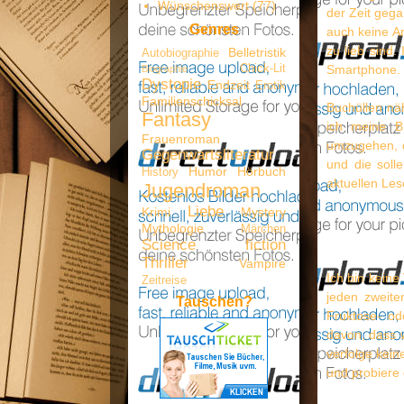
Wünschenswert
(77)
der Zeit gega
Genres
auch keine A
zu lieb sind
Belletristik
Autobiographie
Chick-Lit
Smartphone.
Biographie
Dystopie
Endzeit
Erotik
Familienschicksal
Buchüllen näh
Fantasy
ich meine Bü
Frauenroman
umzugehen, d
Gegenwartsliteratur
und die soll
Humor
Hörbuch
History
aktuellen Les
Jugendroman
Liebe
Krimi
Mystery
Mythologie
Märchen
Science fiction
Thriller
Vampire
Ich bin keine
Zeitreise
jeden zweite
Tauschen?
Fruktose- od
davon, dass 
verfolge kein
und probiere 