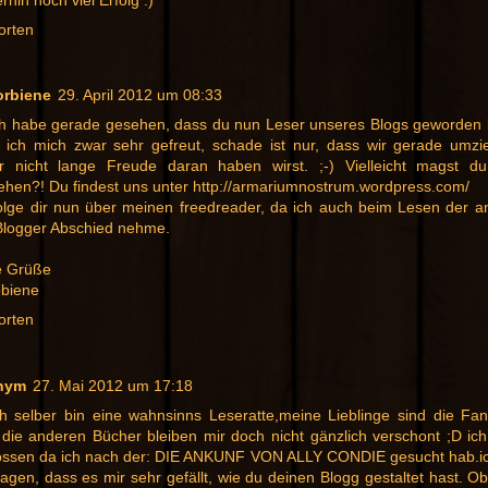
orten
orbiene
29. April 2012 um 08:33
ich habe gerade gesehen, dass du nun Leser unseres Blogs geworden b
 ich mich zwar sehr gefreut, schade ist nur, dass wir gerade umz
r nicht lange Freude daran haben wirst. ;-) Vielleicht magst d
ehen?! Du findest uns unter http://armariumnostrum.wordpress.com/
folge dir nun über meinen freedreader, da ich auch beim Lesen der a
Blogger Abschied nehme.
e Grüße
obiene
orten
nym
27. Mai 2012 um 17:18
ich selber bin eine wahnsinns Leseratte,meine Lieblinge sind die Fa
 die anderen Bücher bleiben mir doch nicht gänzlich verschont ;D ich
ossen da ich nach der: DIE ANKUNF VON ALLY CONDIE gesucht hab.ic
agen, dass es mir sehr gefällt, wie du deinen Blogg gestaltet hast. Ob