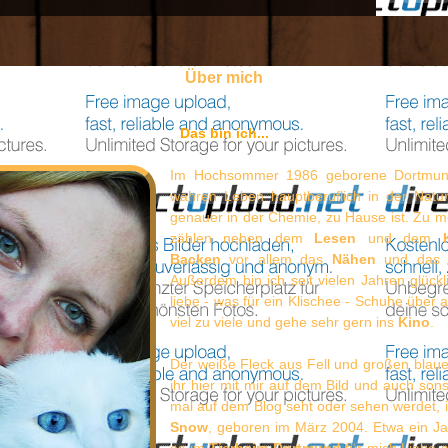
Über mich
Das bin ich...
Im Hochsommer 1986 geborene Dortmund
wahren Leben hauptberuflich in der Natur
genauer in der Chemie, zu Hause ist. Zu 
zählen neben dem
Lesen
und dem
Backen
vor allem das
Nähen
und da
Außerdem bin ich seit vielen Jahren glückl
liebe - was für ein Klischee - Schuhe über 
viel zu viele und gehe sehr gern ins
Kino
.
Der weiße Fleck aus Fell und großen blau
ihr hier mit mir auf dem Bild und auch son
mal auf dem Blog seht oder sehen werdet, 
Snow
, geboren im März 2004. Etwa ein Ja