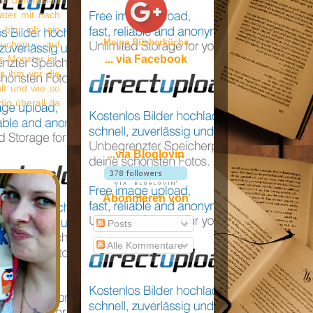
uf den ersten
ater mit nach
 bin ich ein
Meine Bücherküche
auchen - auf
 Monster ist,
... via Facebook
s ihm vor die
lt und wie so
dig überall da
...via Bloglovin
Abonnieren von
Posts
Alle Kommentare