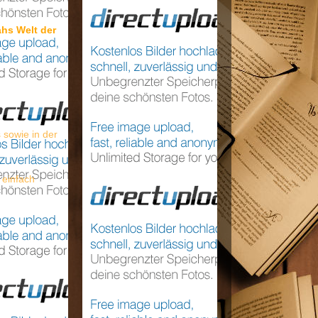
hs Welt der
s sowie in der
 einfach