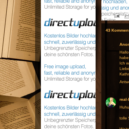
43 Komment
Ano
Hallo
habe
Ich 
Lieb
Kathr
Antw
real
Huhu
tolle
Weite