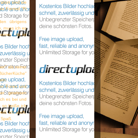
ation sind sie
ten Formel "Pi
den übrigens
e, muss ich es
einer - da ist
r" als reiner
 BücherKüche"
eln.
ten Foren und
er gewissen
ich es bei und
- so heiße ich
eiß ich auch,
r Spaß.