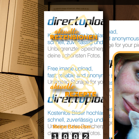
Meine Besucher...
1
0
0
2