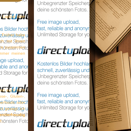
m Laptop oder
d. Früher habe
ich mit ihnen
lare zusammen
 immer meinen
und auch nicht
se-, Gluten-,
perfoods oder
z gesagt: ich
entierfreudig
...