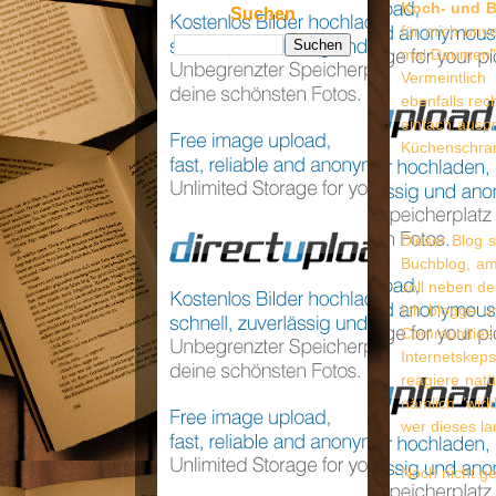
Koch- und 
Suchen
für mich unve
mal Daumen" 
Vermeintlic
ebenfalls rec
einfach auspr
Küchenschran
Dieser Blog 
Buchblog, am
soll neben d
Ich blogge u
Communitie
Internetskeps
reagiere natü
nämlich "wir
wer dieses la
Noch nicht ge