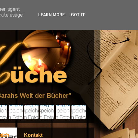
user-agent
erate usage
LEARN MORE
GOT IT
mich
Kontakt