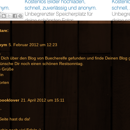
are:
nym
5. Februar 2012 um 12:23
,
 Dich über den Blog von Buecherelfe gefunden und finde Deinen Blog g
wünsche Dir noch einen schönen Restsonntag.
e Grüße
in
orten
-booklover
21. April 2012 um 15:11
,
 Seite hast du da!
rhin noch viel Erfolg :)