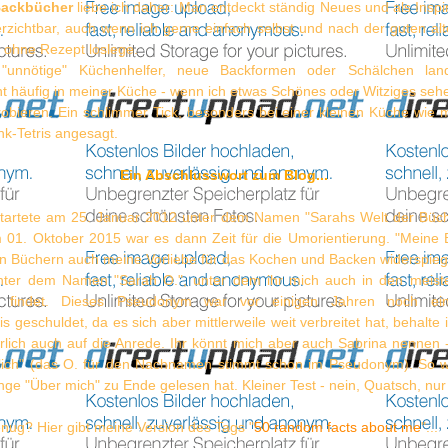
Backbücher
liebe ich daher: Man entdeckt ständig Neues und als Inspir
rzichtbar, auch wenn ich gerne einfach selbst und nach der guten al
ohne Rezept loslege.
h "unnötige" Küchenhelfer, neue Backformen oder Schälchen lan
ht häufig in meiner Küche - wenn ich etwas Schönes oder Witziges seh
obieren. Ein schlimmer Tick, besonders bei einer kleinen Küche wie m
k-Tetris angesagt.
Ein Abschlusswort zum Blog...
startete am 25. Januar 2012 unter dem Namen "Sarahs Welt der Büche
 01. Oktober 2015 war es dann Zeit für die Umorientierung. "Meine
en Büchern auch meine Vorliebe für das Kochen und Backen widerspieg
nter dem Namen "Sarah O.", unter dem ihr mich auch in den meis
s findet. Dieses Pseudonym war vor einigen Jahren noch ein
is geschuldet, da es sich aber mittlerweile weit verbreitet hat, behalte 
rlich auch auf die Anrede. Ihr könnt mich aber auch Sabrina nennen 
klich" (das O. für den Nachnamen stimmt schon im Pseudonym). So w
nge "Über mich" zu Ende gelesen hat. Kleiner Test - nein, Quatsch, nu
nug? Hier gibt meine Version des Tags "
50 random facts about me
"...