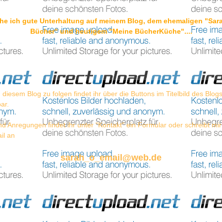
e ich gute Unterhaltung auf meinem Blog, dem ehemaligen "Sara
Bücher" und heutigem "Meine BücherKüche"....
 diesem Blog zu folgen findet ihr über die Buttons im Titelbild des Blog
bar.
d Anregungen findet ihr unter "Kontakt" ein Formular oder schreibt mir
il an
sarah_o_email@web.de