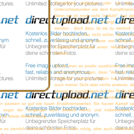
Grundstück verlassen oder an den
Unterrichtsstunden wie dem Kampftrainin
Denn sie ist noch nicht "erblüht", hat a
übernatürliche Stärke erlangt, und kö
werden - doch dazu ist sie zu wertvoll.
der Schule ist Dru nicht sicher, denn trot
Geheimhaltung wird diese von Vampiren
Christophe vermutet einen Verräter in
Reihen....
Würde man es positiv ausdrücken wolle
wahrscheinlich sagen, dass "Verraten" d
"Verflucht" aufrecht erhalten hat. Leide
auch meiner Sicht aber nichts anderes, al
ebenso in ausgiebigem Auf-der-Stelle-tre
wie der Vorgänger. Insbesondere auf d
en passiert so gut wie kaum Erwähnenswertes. Ein kurzer Kampf sor
e sogar der Vorgänger noch deutlich mehr) und insbesondere 
 für etwas Abwechslung.
 es ziemlich monoton: Dru, immer noch rotzig, aber auch irrational 