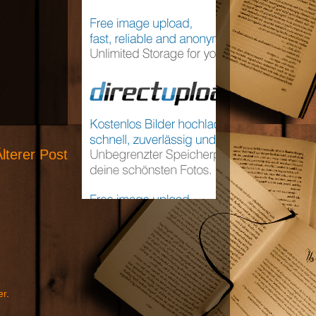
lterer Post
er
.