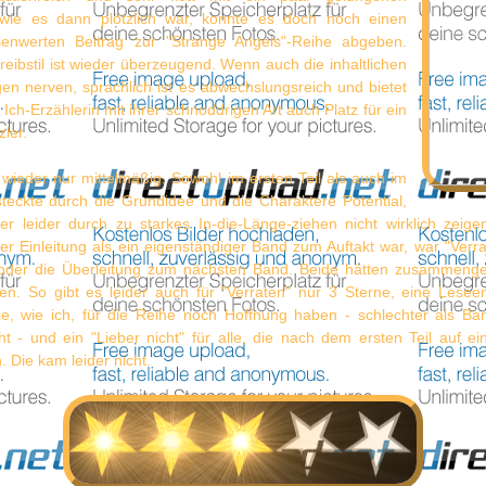
ie es dann plötzlich war, konnte es doch noch einen
senwerten Beitrag zur "Strange Angels"-Reihe abgeben.
eibstil ist wieder überzeugend. Wenn auch die inhaltlichen
en nerven, sprachlich ist es abwechslungsreich und bietet
 Ich-Erzählerin mit ihrer schnoddrigen Art auch Platz für ein
ler.
wieder nur mittelmäßig. Sowohl im ersten Teil als auch im
steckte durch die Grundidee und die Charaktere Potential,
er leider durch zu starkes In-die-Länge-ziehen nicht wirklich zeig
her Einleitung als ein eigenständiger Band zum Auftakt war, war "Verr
 oder die Überleitung zum nächsten Band. Beide hätten zusammeng
n. So gibt es leider auch für "Verraten" nur 3 Sterne, eine Lesee
die, wie ich, für die Reihe noch Hoffnung haben - schlechter als Ban
t - und ein "Lieber nicht" für alle, die nach dem ersten Teil auf e
. Die kam leider nicht.