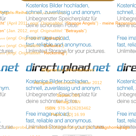
-Angels-Reihe
:
(mit Links zu Amazon.de)
cht
" (April 2011,
engl. Originaltitel
: "
Strange Angels
") -
meine Rezension
en
" (Jan. 2012,
engl. Originaltitel:
"
Betrayals
")
(
engl. Originaltitel
: "
Jealousy
")
annt
(
engl. Originaltitel:
"
Defiance
")
annt
(
engl. Originaltitel:
"
Reckoning
")
annt
Allgemeine Informationen
Ausgabe
: Gebunden, Januar 2012
Seiten
: 384
Verlag
: PAN
ISBN
: 978-3426283462
Preis
: € [D] 16.99
Leseprobe und weitere Informationen auf der
Verlagshomepage