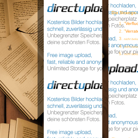
Die Strange
"
Verflu
"
Verrat
nicht bek
nicht bek
nicht bek