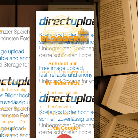
w
Schreibt mir...
sarah_o_email@web.de
 Angels"-Reihe
Ihr findet mich...
ertprozentig
...bei Lovelybooks
...bei Was liest Du?
...bei Amazon
heimen Schule
...bei vorablesen
ergebracht.
langweilt Dru
... via Google+
 Mädchen der
ht einmal das