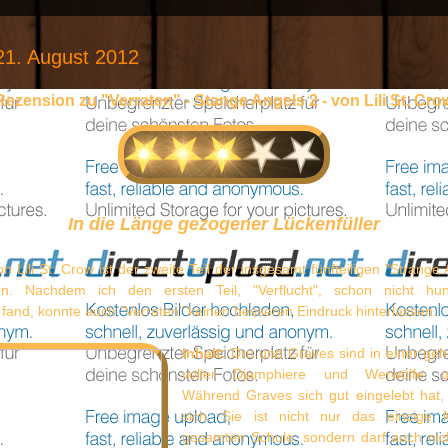
21. August 2012
Rezension zu "Verraten" - Stange Angels 2 - von Lili St. Cro
In die Länge gezogener Lückenfüller
n Lili St. Crow ist der zweite Teil der insgesamt fünfteiligen "Strange
rin. Nachdem ich den ersten Teil, "Verflucht", schon nicht hund
fand, konnte auch "Verraten" keinen besseren Eindruck hinterlassen.
Inhalt:
Dru und Graves sind in einer ge
voller Djamphiere und Werwölfe unt
Während Graves sich gut eingelebt hat, 
sich. Sie ist nicht nur das einzige
gesamten Schule, sondern darf auch nic