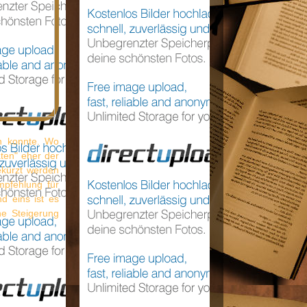
en konnte. Wo
aten" eher der
ekürzt werden
mpfehlung für
d eins ist es
ine Steigerung