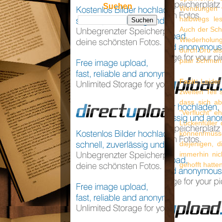
Suchen
Wendungen w
halbwegs le
Auch der Schr
Wiederholung
durch Dru als
paar Schmunz
Fazit:
Leider 
zweiten Teil 
dass sich ab
"Verflucht" e
Lückenfüller
können/müsse
diejenigen, 
immerhin nich
gehofft hatten