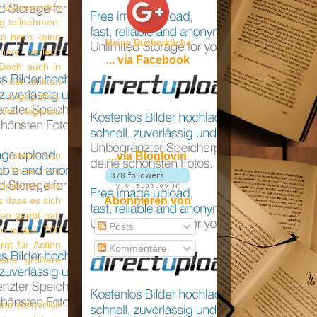
 spannenden
g teilnehmen.
lso noch keine
Meine Bücherküche
nnte verletzt
... via Facebook
 Doch auch in
z der strikten
 angegriffen.
 den eigenen
n, könnte man
...via Bloglovin
as Niveau von
r bedeutet das
s dass es sich
Abonnieren von
ten geübt hat,
Posts
en ersten 200
gt für Action
Kommentare
eine größere
und weinerlich