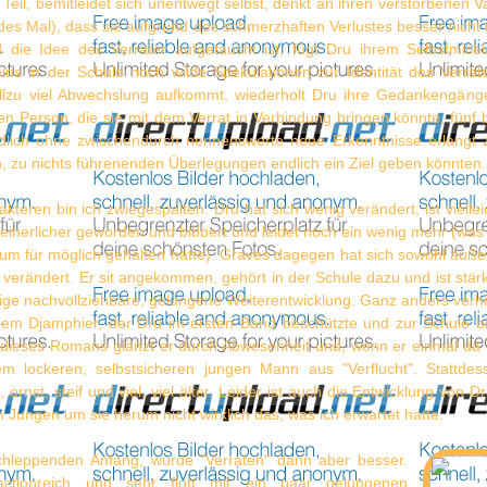
 Teil, bemitleidet sich unentwegt selbst, denkt an ihren verstorbenen 
edes Mal), dass sie aufgrund des schmerzhaften Verlustes besser nich
ld die Idee des Verräter aufgetaucht ist, fügt Dru ihrem Selbstmitl
eins in der Schule noch wilde Spekulationen zur Identität des Verrät
allzu viel Abwechslung aufkommt, wiederholt Dru ihre Gedankengänge
 Person, die sie mit dem Verrat in Verbindung bringen könnte, fünf 
ndlich ohne zwischendurch nennenswerte neue Erkenntnisse erlangt 
, zu nichts führenenden Überlegungen endlich ein Ziel geben könnten.
kteren bin ich zwiegespalten. Dru hat sich wenig verändert, ist vielle
einerlicher geworden und bibbert und leidet noch ein wenig mehr (was
aum für möglich gehalten hätte). Graves dagegen hat sich sowohl äuße
r verändert. Er sit angekommen, gehört in der Schule dazu und ist stä
nzige nachvollziehbare, gelungene Weiterentwicklung. Ganz anders verhie
dem Djamphier, der Dru im ersten Band beschützte und zur Schule br
 dieses Romans glänzt er durch Abwesenheit und, wenn er einmal da i
m lockeren, selbstsicheren jungen Mann aus "Verflucht". Stattdes
, ernst, steif und viel, viel älter. Leider ist auch die Entwicklung von 
 Jungen um sie herum nicht wirklich das, was ich erwartet hatte.
hleppenden Anfang, wurde "Verraten" dann aber besser.
ctionreich und sehr flott mit ein paar gelungenen