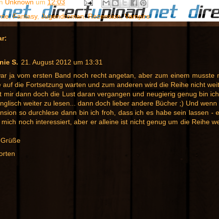
on
Unknown
um
12:03
rne
,
Fantasy
,
Jugendroman
,
Rezension
,
Vampire
r:
nie S.
21. August 2012 um 13:31
war ja vom ersten Band noch recht angetan, aber zum einem musste
 auf die Fortsetzung warten und zum anderen wird die Reihe nicht weit
t mir dann doch die Lust daran vergangen und neugierig genug bin ich
nglisch weiter zu lesen... dann doch lieber andere Bücher ;) Und wenn 
sion so durchlese dann bin ich froh, dass ich es habe sein lassen - 
 mich noch interessiert, aber er alleine ist nicht genug um die Reihe we
e Grüße
orten