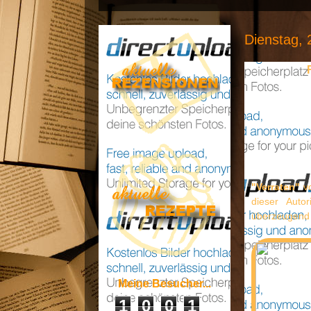
Dienstag, 
"Verraten"
vo
dieser Auto
überzeugend 
Meine Besucher...
1
0
0
1