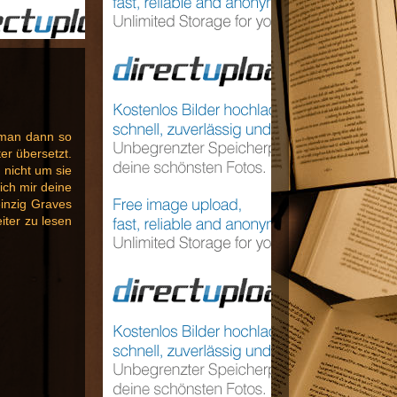
 man dann so
er übersetzt.
 nicht um sie
ich mir deine
einzig Graves
iter zu lesen