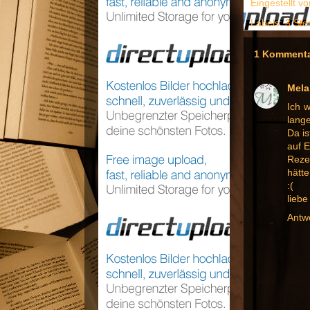
Eingestellt v
Labels:
3 Ste
1 Kommenta
Mela
Ich 
lange
Da is
auf E
Rezen
hätte
:(
lieb
Antw