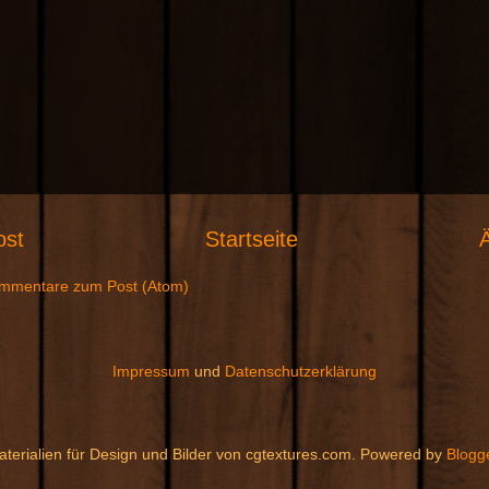
ost
Startseite
Ä
mmentare zum Post (Atom)
Impressum
und
Datenschutzerklärung
aterialien für Design und Bilder von cgtextures.com. Powered by
Blogg