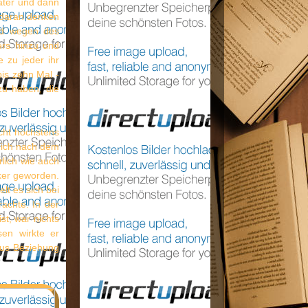
Vater und dann
t daran denken
eid wegen des
ers hinzu und
 zu jeder ihr
bis zehn Mal -
zu haben, die
icht höchstens
 ich nach dem
rlich wie auch
rker geworden.
lt es sich bei
achte. In der
st, war nichts
sen wirkte er
Drus Beziehung