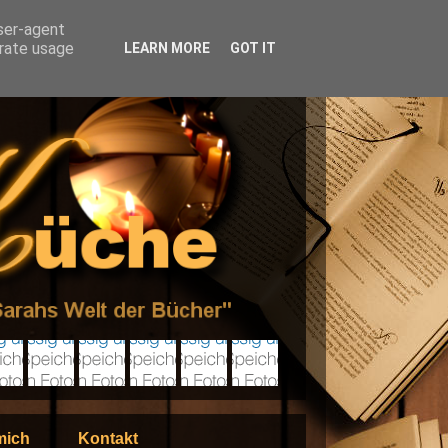
user-agent
erate usage
LEARN MORE
GOT IT
mich
Kontakt