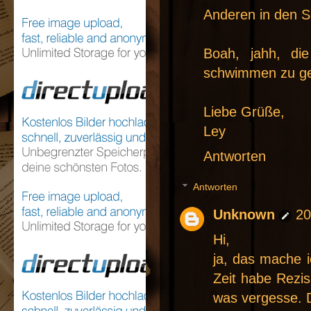
Anderen in den S
Boah, jahh, di
schwimmen zu g
Liebe Grüße,
Ley
Antworten
Antworten
Unknown
20
Hi,
ja, das mache i
Zeit habe Rezi
was vergesse. 