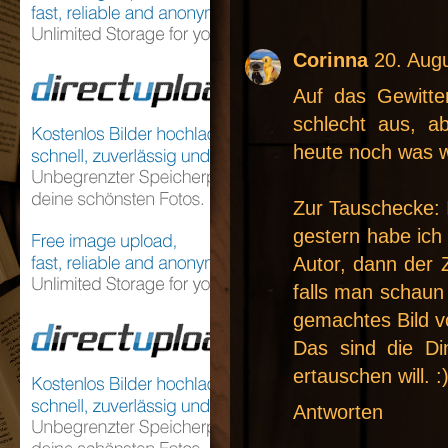
Corinna
20. Aug
Auf das Gewitte
schlecht aus, ab
heute noch was w
Zur Tauschecke: 
gestern habe ich 
Autor, dann der
falls man schaun
gemachtes Bild 
Das sind die Din
ertauschen will. :
Antworten