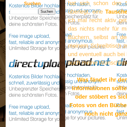
hat sich schon den S
Suchen
überlegt, eine
Tausch
ich mal recht aktiv ge
das nichts mehr für 
Büchern, selbst an de
meinem Schreibtisch zu
und eventuell auch bei 
auch meine Wunschliste 
Was fändet ihr de
Informationen sollte
oder stöbert es sic
Fotos von den Büche
noch nicht ganz