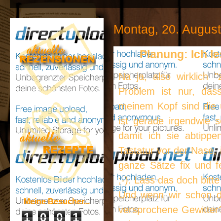
Montag, 20. Augus
Planung: Ich le
Na ja, also wirklich 
Problem ist nur, das
meinem Kopf sind die ü
ist gerade irgendwie 
damit ich sie abtippe
Tastatur vor der Nase,
ganze Sätze fix und fe
;-). Lass das doch bitte
Und wenn wir schon da
Meine Besucher...
versprochene Gewitter?
1
0
0
1