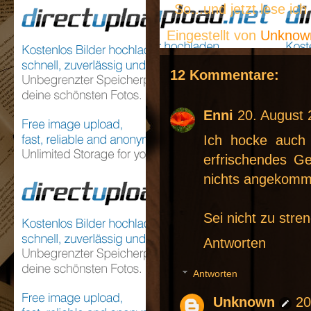
So...und jetzt lese ic
Eingestellt von
Unkno
12 Kommentare:
Enni
20. August
Ich hocke auch
erfrischendes Ge
nichts angekommen
Sei nicht zu stren
Antworten
Antworten
Unknown
20