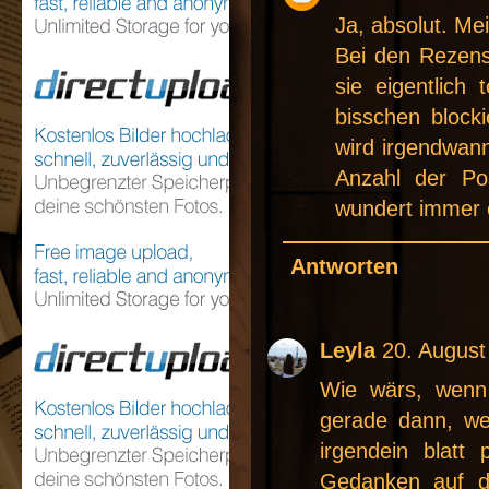
Ja, absolut. Mei
Bei den Rezens
sie eigentlich
bisschen blocki
wird irgendwann
Anzahl der Po
wundert immer e
Antworten
Leyla
20. August
Wie wärs, wenn
gerade dann, we
irgendein blatt
Gedanken auf de