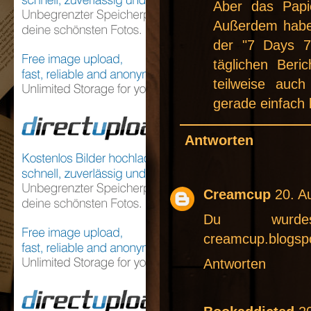
Aber das Papi
Außerdem habe 
der "7 Days 7
täglichen Beri
teilweise auch
gerade einfach 
Antworten
Creamcup
20. A
Du wurdes
creamcup.blogspo
Antworten