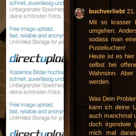
buchverliebt
21.
Mit so krasser 
umgehen. Anders
sodass man eine
Pustekuchen!
Heute ist es hier
selbst bei offe
Wahnsinn. Aber 
werden.
Was Dein Proble
kann ich deine U
auch manchmal u
doch irgendwie 
mich mal daran