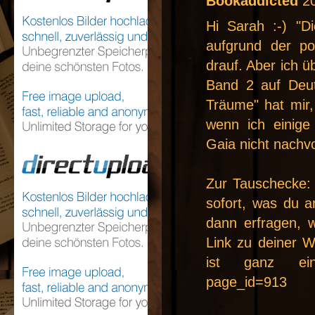
Bookaddicted
2
Hi Sarah :-) "D
aufgrund der po
drauf. Aber ich ü
Band 2 auf Deut
Träume" hat mir,
wenn ich einig
Gaia nicht nachvo
Zur Tauschecke: 
sofort, was du 
dann erfragen, w
Link zu deiner 
ist ganz einfa
page_id=913