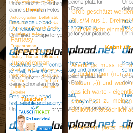
Wünschenswert
(77)
Genres
Grob geschätzt werden 
Belletristik
Autobiographie
Plus/Minus 1. Dreimal 
Chick-Lit
Biographie
Dystopie
Endzeit
Erotik
und vielleicht einmal 2 
Familienschicksal
Fantasy
Frauenroman
Kennt ihr
Gegenwartsliteratur
Humor
Hörbuch
History
Jugendroman
Allerdings muss ich a
Liebe
Krimi
Mystery
zurückbringen (nur zur
Mythologie
Märchen
Science fiction
bleiben ;-)) und wenn
Thriller
Vampire
das ich warte - eigentl
Zeitreise
Tauschen?
einen Post zu meinen
Bibliothek tatsächlich
Außerdem platzt mein 