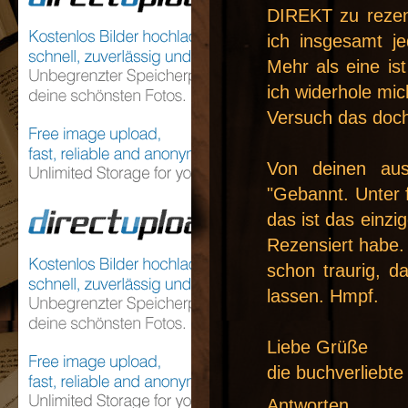
DIREKT zu rezen
ich insgesamt j
Mehr als eine ist
ich widerhole mic
Versuch das doch
Von deinen aus
"Gebannt. Unter 
das ist das einzi
Rezensiert habe. 
schon traurig, d
lassen. Hmpf.
Liebe Grüße
die buchverliebte
Antworten