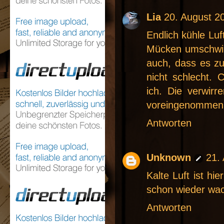
Lia
20. August 2
Endlich kühle Luf
Mücken umschwirr
auch, dass es zu
nicht schlecht. 
ich. Die verwir
voreingenommen
Antworten
Unknown
21.
Kalte Luft ist hi
schon wieder wach
Antworten