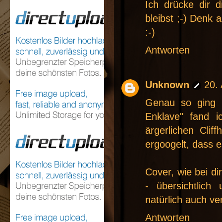
Ich drücke dir 
bleibst ;-) Denk
:-)
Antworten
Unknown
20.
Genau so ging e
Enklave" fand i
ärgerlichen Cli
ergoogelt, dass e
Cover, wie bei d
- übersichtlich
natürlich auch verl
Antworten