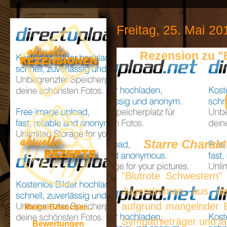
Freitag, 25. Mai 20
Rezension zu "
Starre Charak
"Blutrote Schwestern"
Jugendroman aus dem
aufgrund mangelnder E
Meine Besucher...
Sympathieträger und lan
Bewertungen