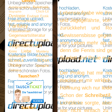
Genres
Belletristik
Autobiographie
Chick-Lit
Biographie
Lebensaufgabe wie ihre
Dystopie
Endzeit
Erotik
und Jagdgefährte, von 
Familienschicksal
Fantasy
zurückkehrt und Ro
Frauenroman
Gewissensbisse gegenü
Gegenwartsliteratur
Humor
Hörbuch
History
vom Leben mehr als die
Jugendroman
denn die Fenris sind g
Liebe
Krimi
Mystery
Mythologie
Märchen
Scarlett und Rosie mac
Science fiction
Thriller
Vampire
Zeitreise
Der Prolog hat mir noc
Tauschen?
machte er mir wirklic
Hoffnung wich nur leid
Schon der
Schreibstil
Lichtblicke sorgte, abe
Suchen
war nicht einfach zu 