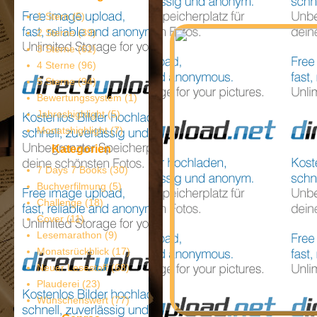
1 Stern
(5)
2 Sterne
(39)
3 Sterne
(61)
4 Sterne
(96)
5 Sterne
(94)
Bewertungssystem
(1)
Jahreshighlight
(5)
Monatshighlight
(7)
Kategorien
7 Days 7 Books
(30)
Buchverfilmung
(5)
Challenge
(18)
Cover
(11)
Lesemarathon
(9)
Monatsrückblick
(17)
Neuer Lesestoff
(68)
Plauderei
(23)
Wünschenswert
(77)