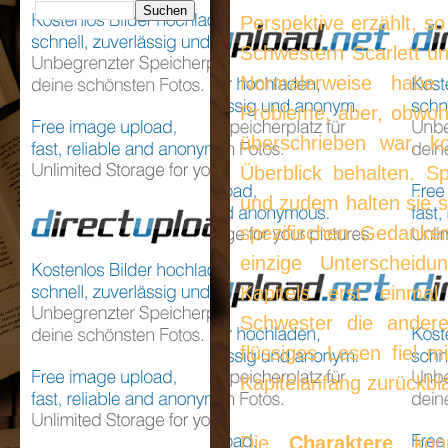
Perspektive erzählt, so
Schwestern Scarlett un
Normalerweise habe 
Probleme, aber, obwoh
überschrieben war, 
Überblick behalten. Sp
und zudem halten sie s
spezifischen Gedanken
einzige Unterscheidu
Kapitels erst einmal
Schwester die andere
flüssiges Lesen fiel 
Kapitelanfang zurückbl
Die
Charaktere
konn