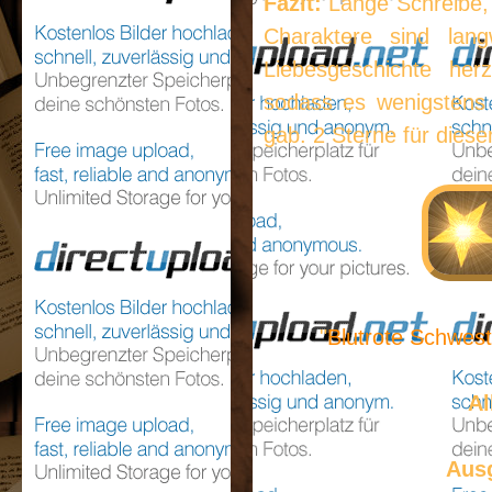
Fazit:
Lange Schreibe, 
Charaktere sind lang
Liebesgeschichte her
sodass es wenigstens 
gab. 2 Sterne für dies
"
Blutrote Schwes
Al
Aus