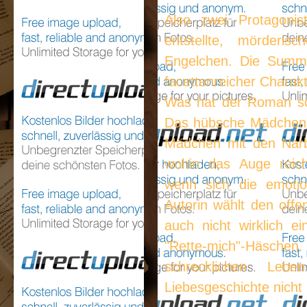
Also zwei Protagonis
entstellte, mörderisc
Engelchen. Die Summ
facettenreicher Charakt
Was hat der Roman so
Das hübsche Mädchen k
Mädchen mit den Narbe
wohin das Auge reic
wenn sich die emotion
Autorin wählt den offe
auch nicht wirklich e
"Rette-mich"-Häschen
schrecklichen Leb
Liebesgeschichte nicht 