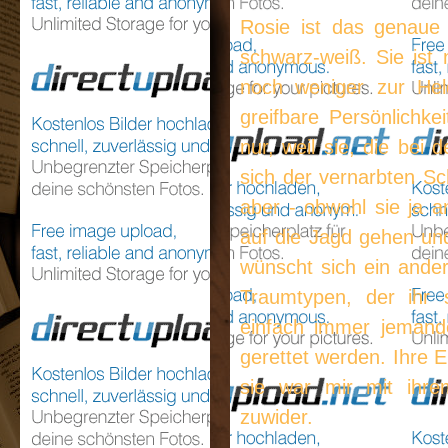
Rosie ist das genaue 
schwarz-weiß. Sie ist 
noch weniger zur Held
greifbare Persönlichke
nur, weil sie, die bei 
sich der vernarbten Sch
aber - obwohl sie ja an
auf die Jagd gehen und 
wünscht sich ein ander
Traumtypen, der ihr 
einfach immer jemande
gerettet werden. Ihre E
sie war mir mit ihrem
zuwider.