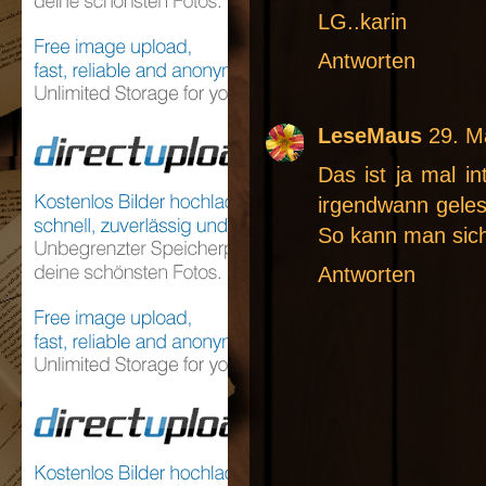
LG..karin
Antworten
LeseMaus
29. M
Das ist ja mal in
irgendwann geles
So kann man sich
Antworten