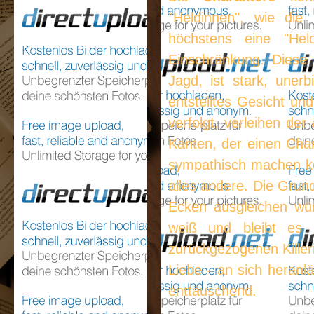
"Heldinnen", wie die 
höchstens eine "He
Einschränkung. Diese Vi
Jagd, ist stark, unerb
entstelltes Gesicht un
verfolgt, verleihen de
Kanten, der einen Char
sympathisch machen kön
alles andere. Die Grun
Ecken ausgleichen wür
weiß und bleibt es
zurückgezogenen Killeri
Liebe - an sich heranlä
enttäuschend.