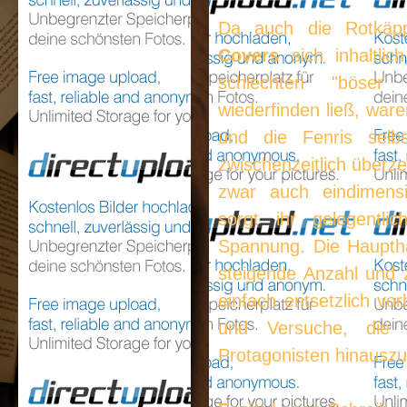
Da auch die Rotkäpp
Covers
sich inhaltli
schlechten "böser 
wiederfinden ließ, war
und die Fenris selb
zwischenzeitlich überz
zwar auch eindimens
sorgt ihr gelegentli
Spannung. Die Hauptha
steigende Anzahl und
einfach entsetzlich vo
und Versuche, die 
Protagonisten hinausz