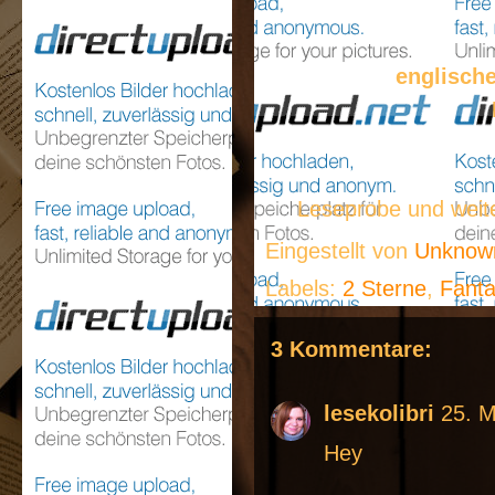
englisch
Leseprobe und weit
Eingestellt von
Unkno
Labels:
2 Sterne
,
Fanta
3 Kommentare:
lesekolibri
25. 
Hey