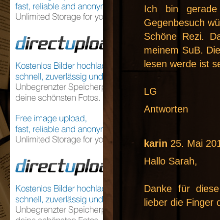
Ich bin gerade
Gegenbesuch würd
Schöne Rezi. Da
meinem SuB. Die 
lesen werde ist s
LG
Antworten
karin
25. Mai 20
Hallo Sarah,
Danke für diese
lieber die Finger