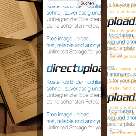
Beziehung ha
nicht vorhan
soll es dann 
Da das große
Leser einstür
auch daran, 
erhält und d
schien gerade
Das waren je
unbedingt sch
ich mich erst
hatte, fand i
Charaktere si
das Potential
über die etw
eilig zu habe
Anfänge.
Das
Cover
ge