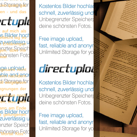
ren quasi gar
gen - und das
 auf mich als
lleicht lag es
e Erklärungen
gen, aber mir
 war.
sgesamt nicht
, denn nachdem
til eingelesen
egegnungen der
 durchaus noch
auen, was mich
 dann am Ende
anz gelungenen
"Mortal Kiss"-