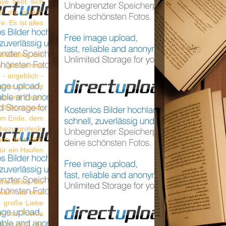
aye hebt sich
ch die beiden
. Es ist alles
arbeitung der
ch genommen
 - angeblich -
dass sie nicht
Liz und Fayes
-Diskussionen
 Am Ende, dem
ahezu grotesk,
uns doch bitte
für ein Haufen
che Liebe. Bis
mehr als eine
e große Liebe
nen das Thema
ch zu weit. Die