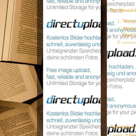
Die "Mortal-
"
Mortal
"
Mortal
Silver
")
nicht bek
Eingestellt v
Labels:
3 Ste