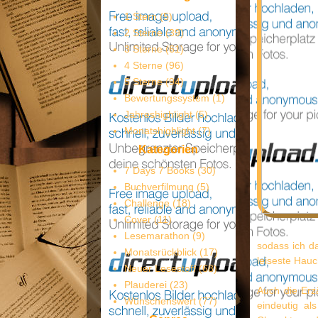
1 Stern
(5)
2 Sterne
(39)
3 Sterne
(61)
4 Sterne
(96)
5 Sterne
(94)
Bewertungssystem
(1)
Jahreshighlight
(5)
Monatshighlight
(7)
Kategorien
7 Days 7 Books
(30)
Buchverfilmung
(5)
Challenge
(18)
Cover
(11)
Lesemarathon
(9)
sodass ich d
Monatsrückblick
(17)
leiseste Hau
Neuer Lesestoff
(68)
Plauderei
(23)
Auch die Erz
Wünschenswert
(77)
eindeutig al