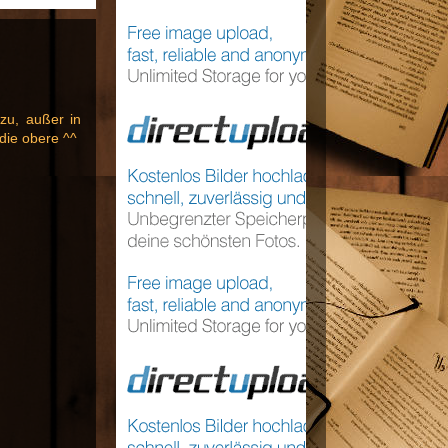
 zu, außer in
 die obere ^^