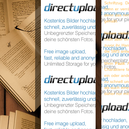
Schriftzug. D
denn er verr
denn das nimm
gehabt.
Neben vielen
mich aber ei
zuvor ihr Ha
die SMS antw
Mein
Fazit
: 
Charaktere f
ein oder and
zu schnell un
als auch eine
daher nur mi