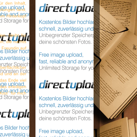
ür den Inhalt,
elungen fand,
 im Hinterkopf
n, bleibt für
n, die nachts
 Freundin auf
erflächlicher
nd und an der
das Ende viel
 das erledigen
Kiss" für mich