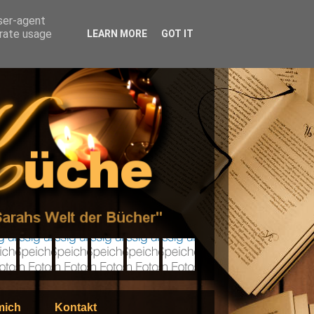
user-agent
erate usage
LEARN MORE
GOT IT
mich
Kontakt