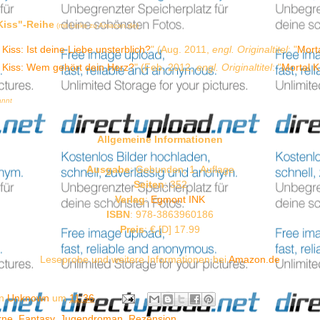
Kiss"-Reihe
(mit Links zu Amazon.de)
 Kiss: Ist deine Liebe unsterblich?
" (Aug. 2011,
engl. Originaltitel
: "
Morta
 Kiss: Wem gehört dein Herz?
" (Feb. 2012,
engl. Originaltitel
: "
Mortal K
annt
Allgemeine Informationen
Ausgabe
: Gebunden, 1. Auflage
Seiten
: 352
Verlag
:
Egmont INK
ISBN
:
978-3863960186
Preis
: € [D] 17.99
Leseprobe und weitere Informationen bei
Amazon.de
on
Unknown
um
11:36
rne
,
Fantasy
,
Jugendroman
,
Rezension