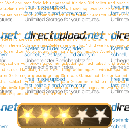
en Wolf darunter finde ich unpassend für das Bild selbst und auch f
ät leider auch schon einiges über die Handlung, was ich nicht ganz g
t ein bisschen die Spannung. Ich hätte diesen Verdacht lieber nicht
 Fragen zum Finale, die hoffentlich im Folgeband beantwortet werde
n Rätsel ungelöst: Wie verabredet man sich via SMS mit einer Freundi
ndy im tiefen Schnee eines Waldes verloren hat? Und wie kann besagte
orten und zur Verabredung kommen? Ein technisches Wunder!
Abgesehen von einem gewöhnungsbedürfigen Schreibstil und trotz ob
and ich die Handlung nach kurzer Eingewöhnungszeit wirklich spanne
eren Stelle sogar gruselig genug für etwas Gänsehaut. Leider kommt 
d ist schlecht vorbereitet. Mit ein paar Seiten mehr hätte man sowohl
 glaubwürdigere große Liebe schaffen können. Insgesamt war "Mortal 
ttelmäßig und bekommt 3 von 5 Sternen.