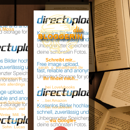
ce Moss
Schreibt mir...
sarah_o_email@web.de
interessante -
Ihr findet mich...
ieb allerdings
...bei Lovelybooks
...bei Was liest Du?
...bei Amazon
ool-Schülerin
...bei vorablesen
eruflich viel
inter Mill. In
... via Google+
 steinreiche
n Sohn Lucas