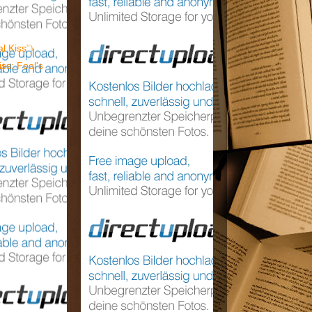
l Kiss
")
iss: Fool's