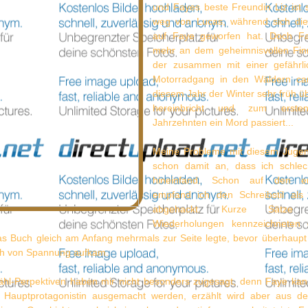
und Fayes beste Freundin Liz ist s
weg von Lucas, während sich die
auf Faye geworfen hat. Doch Fay
mehr an dem geheimnisvollen Finn 
der zusammen mit einer gefährli
Motorradgang in den Wäldern cam
diesem Jahr der Winter sehr früh üb
hereinbricht und zum erste
Jahrzehnten ein Mord passiert...
Meine Probleme mit diesem Jugen
schon damit an, dass ich schlec
hineinfand. Schon auf den er
empfand ich den Schreibstil al
abgehackt. Kurze Sätze
Wiederholungen kennzeichneten 
as Buch gleich am Anfang mehrmals zur Seite legte, bevor überhaupt
ch von Spannung aufkam.
ähl-Perpektiven haben mir nicht besonders zugesagt, denn Faye kann
s Hauptprotagonistin ausgemacht werden, erzählt wird aber aus der