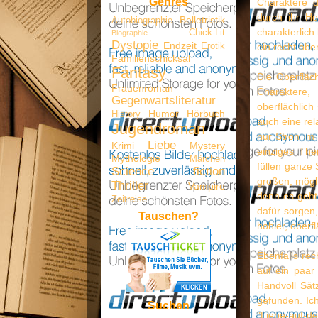
Genres
Charaktere d
durch ihr Ho
Belletristik
Autobiographie
charakterlich
Chick-Lit
Biographie
Dystopie
Endzeit
Erotik
ein recht obe
Familienschicksal
Fantasy
Die Oberfläc
Frauenroman
Charaktere
Gegenwartsliteratur
oberflächlich
Humor
Hörbuch
History
auch eine rel
Jugendroman
nur Stroh im
Liebe
Krimi
Mystery
einziges The
Mythologie
Märchen
füllen ganze
Science fiction
großen, mögli
Thriller
Vampire
denn es geht 
Zeitreise
dafür sorgen,
Tauschen?
hohler, oberf
Ebenfalls rec
auf ein paar
Handvoll Sät
gefunden. Ic
Suchen
"Liebe-auf-den