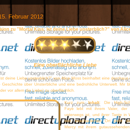
15. Februar 2012
ion zu "Mortal Kiss: Ist deine Liebe unsterblich?" von Ali
Eine oberflächliche Liebe
 Ist deine Liebe unsterblich?" von Alice Moss beinhaltet eine durchaus 
- Geschichte über Unsterbliche und eine bedrohliche Unterwelt. Mir bl
ider vor allem die Liebe) zu oberflächlich.
Kurz zum
Inhalt
: Die High-Sch
Faye lebt mit ihrem Vater, der b
unterwegs ist, und ihrer Tante in W
den beschaulichen Ort zieht die
Mercy mit ihrem gutaussehende