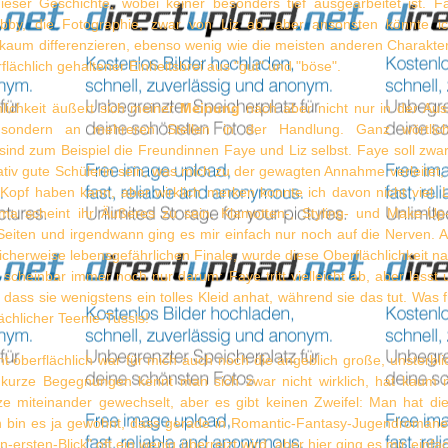
ieser Geschichte, wobei keiner besonders tief ausgearbeitet ist. F
bby, die Fotographie, zwar von Liz ab, aber ansonsten könnte i
 kaum differenzieren, ebenso wenig wie die meisten anderen Charaktere
rflächlich gehaltener Einheitsbrei aus "gut" und "böse".
hlichkeit äußert sich meiner
Meinung
nach aber nicht nur in der Aus
, sondern an mehreren Stellen in der Handlung. Ganz wörtli
 sind zum Beispiel die Freundinnen Faye und Liz selbst. Faye soll zwar
ativ gute Schülerin sein, was mich zu der gewagten Annahme verleitet, 
 Kopf haben kann, aber wirklich merken konnte ich davon nicht viel. 
ma scheint ihr Äußeres zu sein. Klamotten-, Styling- und Make-Up
 Seiten und irgendwann ging es mir einfach nur noch auf die Nerven.
cherweise lebensgefährlichen Finale, wurde diese Oberflächlichkeit n
scheinbar immer noch nur darum: Faye tritt vielleicht ab, aber lasst 
 dass sie wenigstens ein tolles Kleid anhat, während sie das tut. Was 
lächlicher Teenie-Tussis!
ht oberflächlich war für mich auch noch die angeblich große, unsterbli
 kurze Begegnungen kennt man sich zwar nicht wirklich, hat kaum 
ze miteinander gewechselt, aber es gibt keinen Zweifel: Man hat di
h bin es ja gewohnt, dass gerade in Romantic-Fantasy-Jugendroma
-ersten-Blick" oft ein wenig überreizt wird, aber hier ging es mir einfa