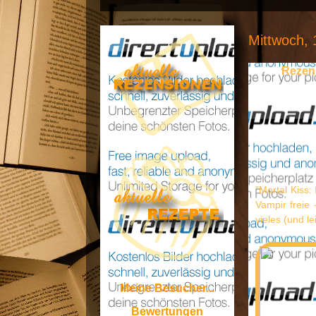
Mittwoch, 
Rezens
"Mortal Kiss:
Vampir freie 
vieles (und le
Meine Besucher...
Bewertungen