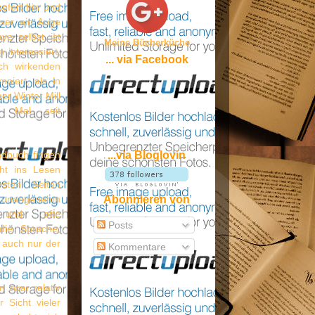
ofort hin und
ser ein Auge
e selbst ist
Meine Bücherküche
interessiert,
... via Facebook
ch wirkenden
piert, als in
er Winter Mill
n Mal seit
dbuch fingen
...via Bloglovin
ht ins Lesen
sten Seiten
s unangenehm
Abonnieren von
 und ofte
Posts
die Sprache,
 auch nur der
Kommentare
 zwar relativ
 Sicht vieler