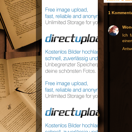
1 Kommenta
Won
Ich 
einem
Antw