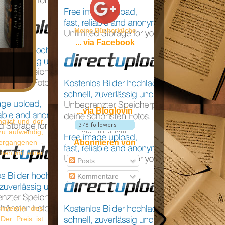
Meine Bücherküche
... via Facebook
...via Bloglovin
glist und der
 zu aufwendig,
ergangenen -
Abonnieren von
ben mit einer
Posts
Kommentare
nverein des
er Preis ist