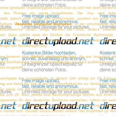
einer gewissen Unabhängigkeit macht man es sich hier beim Börsenv
ern des Preises ein wenig komplizierter. Die Jury wird jed
ellt, jedoch nicht direkt vom Börsenverein, sondern von einer zu
köpfigen "
Akademie Deutscher Buchpreis
", in der verschiedene Ver
ulturbranche sitzen, einige bereits seit 2005, andere zwischen
en. Dazu zählen etwa der Direktor der Frankfurter Buchmesse, V
en Deutsche Bank Stiftung, Vertreter des Börsenvereins selbst sowie d
tragte der Bundesregierung.
mie benennt eine
jährlich wechselnde Jury
, die aus insgesamt si
und Buchhändlern besteht. Die diesjährige Jury wird ausführlich auf 
es vorgestellt.
anntgabe der Jurymitglieder, in diesem Jahr erfolgt am 07. Februar
ung
und damit die Zeit, in der die Öffentlichkeit bis zur Verkündung der 
er wenig von der Existenz des Buchpreises wahrnimmt. Die Verla
bis zum 29. März jeweils zwei deutschsprachige Bücher aus ihrem a
ogrammen für den deutschen Buchpreis einreichen, sofern sie zwi
ptember 2017 erscheinen und spätestens bei Bekanntgabe der Sh
 Handel sind. Darüber hinaus können weitere Titel empfohlen (je Verl