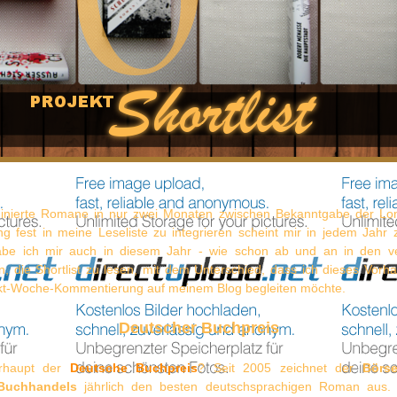
nierte Romane in nur zwei Monaten zwischen Bekanntgabe der Lon
ng fest in meine Leseliste zu integrieren scheint mir in jedem Jahr
be ich mir auch in diesem Jahr - wie schon ab und an in den v
 die Shortlist zu lesen, mit dem Unterschied, dass ich dieses Vorha
ekt-Woche-Kommentierung auf meinem Blog begleiten möchte.
Deutscher Buchpreis
erhaupt der
Deutsche Buchpreis
? Seit 2005 zeichnet der
Börse
Buchhandels
jährlich den besten deutschsprachigen Roman aus. D