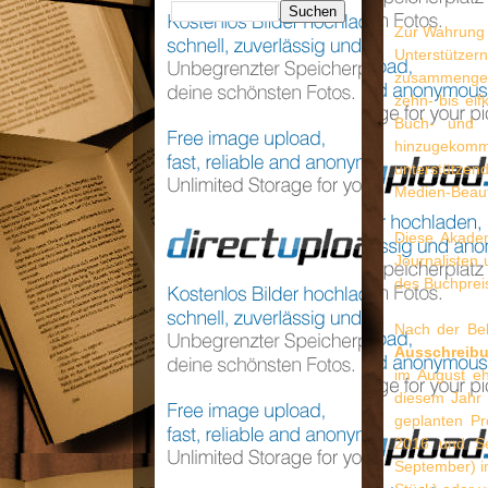
Zur Wahrung 
Unterstütz
zusammengest
zehn- bis elf
Buch- und K
hinzugekomm
unterstützend
Medien-Beauf
Diese Akade
Journalisten 
des Buchpreis
Nach der Bek
Ausschreib
im August eh
diesem Jahr 
geplanten Pr
2016 und Se
September) im