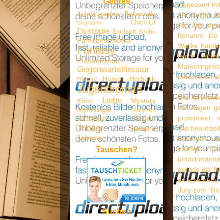
Genres
insgesamt mit
Belletristik
Autobiographie
die übrigen fü
Chick-Lit
Biographie
Als Ziel des
Dystopie
Endzeit
Erotik
benannt. Da 
Familienschicksal
Werke handelt
Fantasy
leicht verk
Frauenroman
Marketinginst
Gegenwartsliteratur
bekommen all
Humor
Hörbuch
History
Jugendroman
Das funktioni
Liebe
Krimi
Mystery
vor Augen ge
Mythologie
Märchen
Science fiction
prominient 
Thriller
Werbeaufstel
Vampire
Zeitreise
befunden wur
werden - für
Tauschen?
unfachmännis
gerade die No
es spannend 
Jury zum "Ro
Suchen