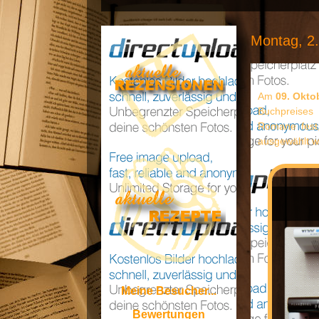
Montag, 2
Am
09. Okto
Buchpreises 
Romane fest
ausgewählt 
Meine Besucher...
Bewertungen