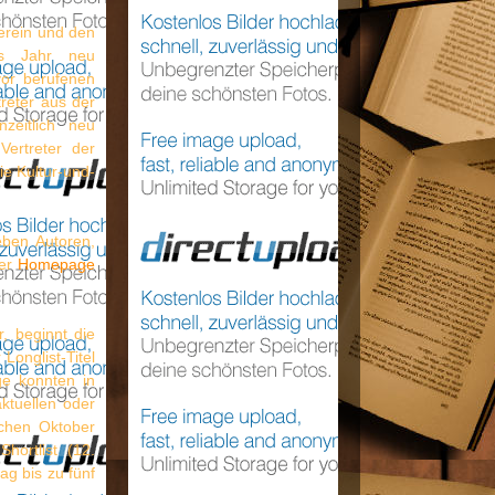
erein und den
es Jahr neu
vor berufenen
treter aus der
zeitlich neu
ertreter der
ie Kultur-und-
eben Autoren,
der
Homepage
, beginnt die
Longlist-Titel
ge konnten in
ktuellen oder
schen Oktober
ortlist (12.
ag bis zu fünf