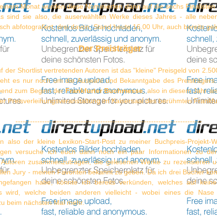
einem Monat wurden diese Nominierten dann auf die sechs Finalisten r
s sind sie also, die auserwählten Werke dieses Jahres - alle nebe
ch abfotografiert, drei davon, Stand heute 16.00 Uhr, auch bereits gel
Der Preisträger
 der Shortlist vertretenden Autoren ist das "kleine" Preisgeld von 2.50
t geht es nur noch um die Auswahl und Bekanntgabe des Preisträgers. 
end zum Beginn der
Frankfurter Buchmesse
, also in diesem Jahr a
r Preisverleihungsveranstaltung im Kaisersaal des berühmten Frankfu
-----------------------------------------------------------------------------
 also der kleine Lexikon-Start-Post zu meiner Buchpreis-Projekt-
agen versuche ich euch dann noch ein paar Informationen zu den
Autoren zusammenzutragen, die gelesenen Werke zu rezensieren un
iellen Jury - meinen Favoriten bekannt zu geben. Da ich drei Bücher ko
ngefangen habe, könnte ich bereits verkünden, welches auf keine
 wird, welche beiden anderen vielleicht - wobei eines die Nase
azu beim nächsten Mal mehr.