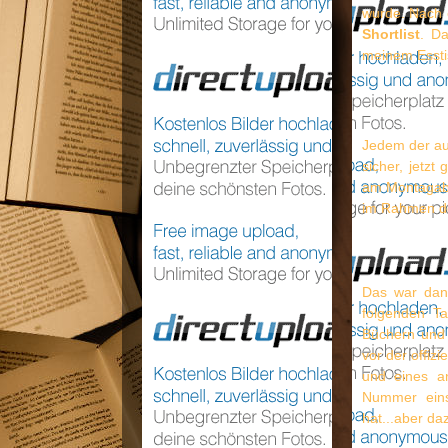
wurde. Nach 
Shortlist
. Da
meinem Esstis
Jedem der auf
sicher, jetz
am Montagab
im Rahmen de
Das war dann
folgenden T
Büchern und 
vor der offiz
und eines a
Nummer eins
hat...aber d