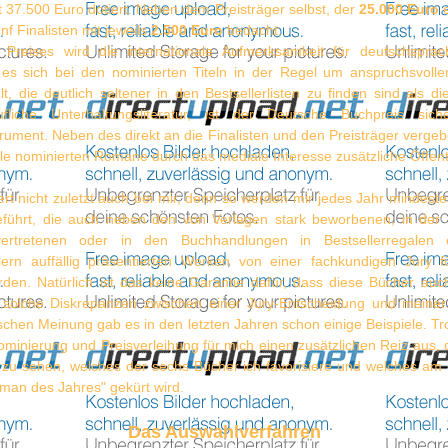
 37.500 Euro dotiert. Neben dem Preisträger selbst, der
25.000 Euro
e
nf Finalisten mit jeweils
2.500 Euro
bedacht.
 Preises wird die internationale Aufmerksamkeit für deutschsprach
es sich bei den nominierten Titeln in der Regel um anspruchsvollere
, die deutlich seltener in den Bestsellerlisten zu finden sind als di
äufliche Unterhaltungsliteratur, ist der Deutsche Buchpreis sic
rument. Neben des direkt an die Finalisten und den Preisträger verge
e nominierten Romane durch das mediale Interesse zusätzliche Öffentl
ert nicht zuletzt auch bei mir, denn so werden mir jedes Jahr mindeste
führt, die auch neben den von Verlagen stark beworbenen, in der
vertretenen oder in den Buchhandlungen in Bestsellerregalen
lern auffällig präsentierten Werken von einer fachkundigen Jury f
den. Natürlich ist das keine Garantie dafür, dass diese Bücher auch
 solche Diskrepanzen zwischen einer Jury-Entscheidung und meiner
chen Meinung gab es in den letzten Jahren schon einige Beispiele. T
minierung und Preisverleihung für mich einen zusätzlichen Reiz aus, 
zu sehen, welches der sechs Bücher ich favorisiere und welches am
man des Jahres" gekürt wird.
Das Auswahlverfahren