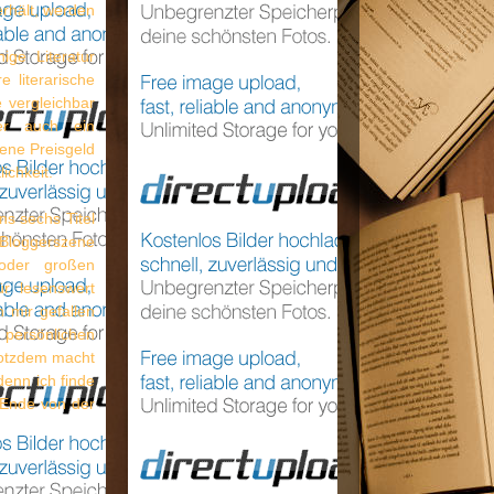
rhält, werden
ige Literatur
 literarische
e vergleichbar
her auch ein
bene Preisgeld
ichkeit.
ns sechs Titel
 Bloggerszene
 oder großen
ür lesenswert
 mir gefallen
 persönlichen
rotzdem macht
denn ich finde
 Ende von der