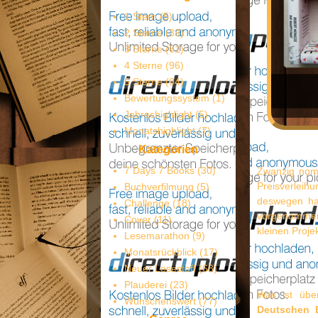
1 Stern
(5)
2 Sterne
(39)
3 Sterne
(61)
4 Sterne
(96)
5 Sterne
(94)
Bewertungssystem
(1)
Jahreshighlight
(5)
Monatshighlight
(7)
Kategorien
7 Days 7 Books
(30)
Zwanzig nomi
Preisverleihu
Buchverfilmung
(5)
deswegen ha
Challenge
(18)
vorgenommen,
Cover
(11)
kleinen Proj
Lesemarathon
(9)
Monatsrückblick
(17)
Neuer Lesestoff
(68)
Plauderei
(23)
Was ist üb
Wünschenswert
(77)
Deutschen 