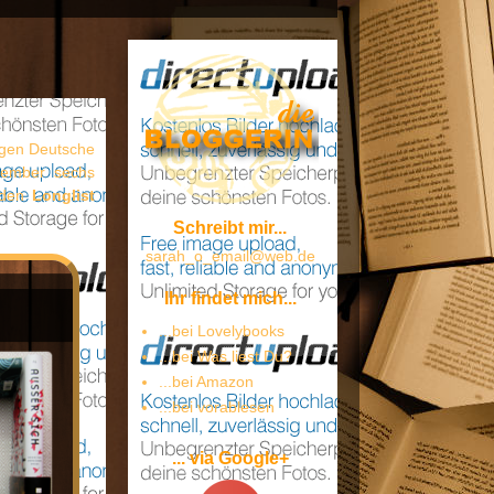
rigen Deutsche
ptember sechs
nden
Longlist
Schreibt mir...
sarah_o_email@web.de
Ihr findet mich...
...bei Lovelybooks
...bei Was liest Du?
...bei Amazon
...bei vorablesen
... via Google+