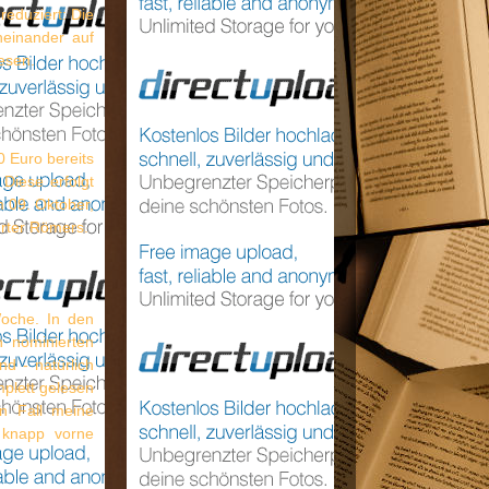
eduziert: Die
neinander auf
esen.
0 Euro bereits
Diese erfolgt
m 09. Oktober,
rter Römers.
Woche. In den
 nominierten
d - natürlich
mplett gelesen
n Fall meine
 knapp vorne