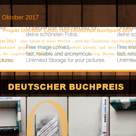
. Oktober 2017
Projekt Shortlist - Lesen zum Deutschen Buchpreis 2017
ber 2017
- also heute in einer Woche - wird der Gewinner des diesjäh
bekannt gegeben. Als Finalisten stehen bereits seit dem 12. Se
, die sogenannte
Shortlist
, die aus einer zwanzig Werke umfasse
wurden.