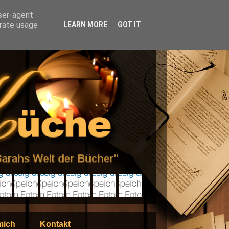
user-agent
erate usage
LEARN MORE
GOT IT
mich
Kontakt