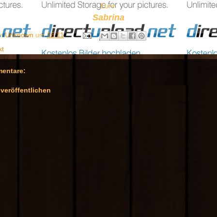
Eure
Sabrina
on
Unknown
um
16:11
kt
entare:
veröffentlichen