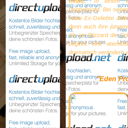
Inhalt:
"
In einem e
Doppelmord. Bei seinen 
seine Ex-Geliebte Jules
denn auch ihre jünger
Als ein Blizzard die S
beginnt eine atemlo
dramatisch verändern 
"Eden Pr