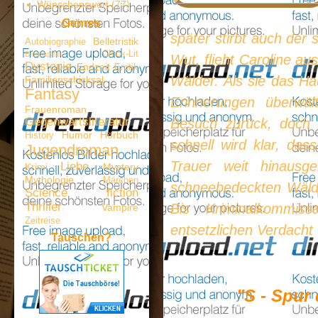
Wünschenswert
(77)
Genres
später stirbt auch der 
Belletristik
Autobiographie
Chick-Lit
Biographie
Wut, flieht Caroline a
Dystopie
Endzeit
Erotik
Wälder. Als sie das Ha
Familienschicksal
Fantasy
Erinnerungen überwält
Frauenroman
Gegenwartsliteratur
Besuch zurück, doch 
Humor
Hörbuch
History
schnell wird klar, das
Jugendroman
Trauer weit hinaus
Liebe
Krimi
Mystery
Mythologie
Märchen
schneebedeckten Wälder
Science fiction
Thriller
Bis Kriminalkommis
Vampire
Zeitreise
entsetzlichen Verdach
Tauschen?
"S - Spur 