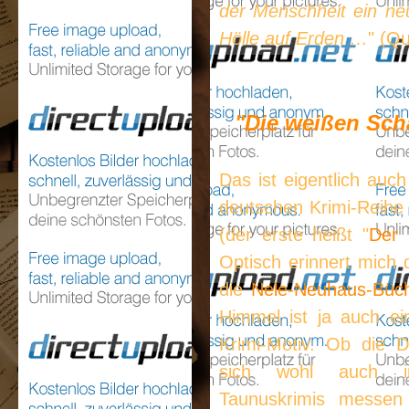
der Menschheit ein ne
Hölle auf Erden …
" (Qu
"Die weißen Sch
Das ist eigentlich auch
deutschen Krimi-Reihe 
(der erste heißt "
Der 
Optisch erinnert mich 
die
Nele-Neuhaus-Büc
Himmel ist ja auch ei
Krimi-Motiv. Ob die Dü
sich wohl auch in
Taunuskrimis messen