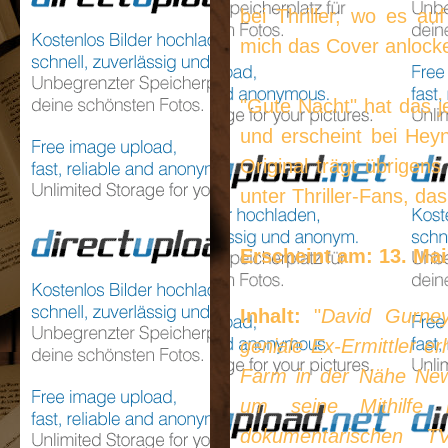
bei Thriller, wo es a
mich das Cover anlocke
"Gute Nacht" hat das j
und erscheint bei Hey
Original trägt übrigens 
unter Thriller-Fans, das
Erscheint am: 13. Mai
Inhalt:
"
David Gurne
geniale Ex-Ermittler er
Farm in der Nähe New 
um seine Mithilfe 
dokumentarischen TV