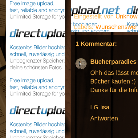
Eingestellt von
Unkno
Labels:
Wünschenswer
1 Kommentar:
Bücherparadie
Ohh das lässt me
Bücher kaufen :)
Danke für die Info
LG lisa
Antworten