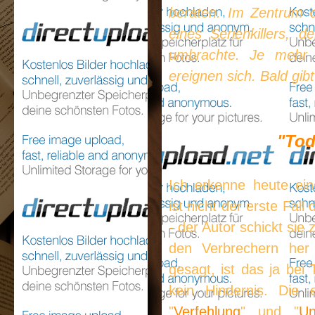
beraten. Im Zentrum d
eines Serienkillers,
umbrachte. Je mehr s
ereignen sich. Bald gib
"Tod
Ich erkenne heute ein
ist nicht der erste Fall
- der Autor schickt sie 
den Verbrechern her 
gesagt, ist das ja bei 
kein Hindernis. Die e
"
Verfehlung
" und "
Un