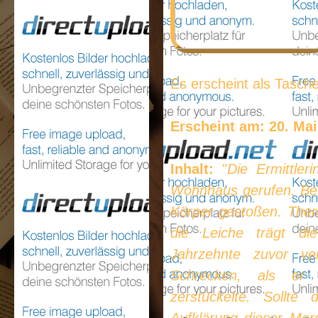
Es erscheint als Tasche
Erscheint am: 20. Mai
Inhalt:
"
Die Ermittler
Wohnhaus gerufen. Bei
Körper gestoßen. There
die Leiche trägt die
Jahrzehnte zuvor ve
Schrecken, als er
zerstückelte. Sollt