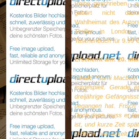
Reihe geschrieben - ab
gehört nicht daz
Wahlheimat des Autors
Thriller in London.
Taschenbuch für 9.99 
Erscheint am: 20. Mai
Inhalt:
"
Sami Macbeth 
mitgespielt. Gerade e
dreijährige Gefängnisst
begangen hat. Frisch 
Doch dann muss er fes
ist, und kurze Zeit spä
U-Bahn verwickelt. E