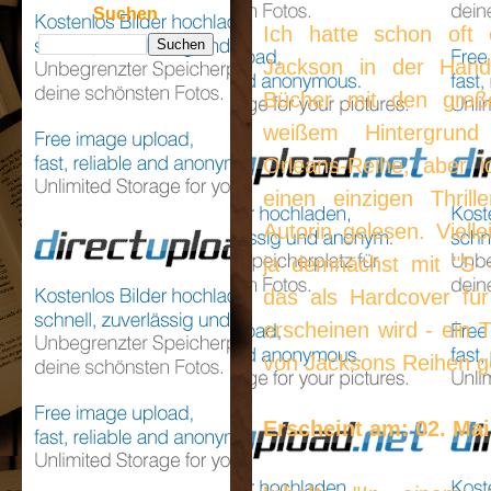
Suchen
Ich hatte schon oft
Jackson in der Hand
Bücher mit den große
weißem Hintergrun
Orleans-Reihe, aber 
einen einzigen Thrill
Autorin gelesen. Viell
ja demnächst mit "S 
das als Hardcover fü
erscheinen wird - ein Th
von Jacksons Reihen ge
Erscheint am: 02. Mai