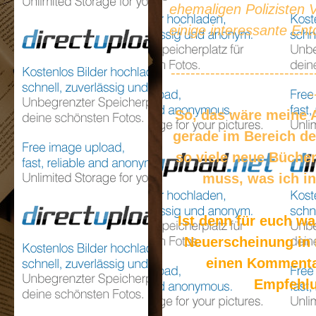
ehemaligen Polizisten 
einige interessante Ent
-----------------------------
-
So, das wäre meine A
gerade im Bereich de
so viele neue Bücher
muss, was ich in
Ist denn für euch w
Neuerscheinung in 
einen Kommenta
Empfehlu