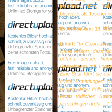
jedenfalls nicht, Tei
blanvalet als Taschenb
Erscheint am: 13. Mai
Inhalt:
"
In Colorado st
Cahill erfährt, dass s
befand, dessen Name 
Gemeinsam mit Logan 
Eine Spur führt sie au
Irvine Ermittlungen z
hängen diese Fälle z
einen tödlichen Stru
verschlingen droht …
" 