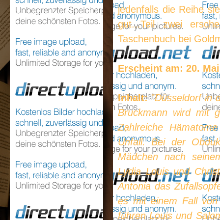
jedenfalls die Reihe si
gut...Teil zwei ersch
Taschenbuch bei Gold
Erscheint am: 20. Mai
Inhalt:
"
Düsseldorf in 
Bruckmann wird mit 
Zahlreiche Hämatome
Unfall. Bei der Obduk
Mädchen nach seinem
Lydia Louis und Chris
Antonia das Zufallsop
es mit einem Fall von
führen Louis und Salo