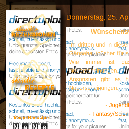
Donnerstag, 25. Ap
Wünschenswe
Im dritten und in dies
Gänsehautbücher für sch
Wie immer ist da
Neuerscheinungen.
Ansonsten gibt es h
Neuerscheinungen:
-
Jugend
-
Fantasy/Scien
Meine Besucher...
N
a
N
e