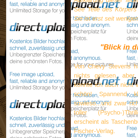
Aufklärung dieser Mo
See Teile des Körpers 
Sie ist erst seit wenig
"Blick in 
Von Chevy Stevens h
nichts gelesen, aber
konnte ich auch nicht 
schön! Spannend kl
sowieso...und zwar ric
toller (Psycho-)Th
erscheint als Taschenb
Fischer-Verlag.