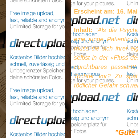
Erscheint am: 16. Mai
Inhalt:
"
Als die Psych
eine junge Patientin b
muss sie sich ihrer ei
selbst in der »Fluss 
Furchtbares passiert
Tochter vor? Zu spä
tödlicher Gefahr schw
"Gute