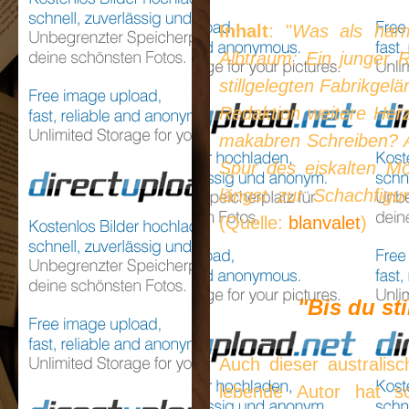
Inhalt
: "
Was als har
Albtraum: Ein junger 
stillgelegten Fabrikgel
Redaktion weitere Herz
makabren Schreiben? Als
Spur des eiskalten Mö
längst zur Schachfigu
(Quelle:
blanvalet
)
"Bis du st
Auch dieser australis
lebende Autor hat sc