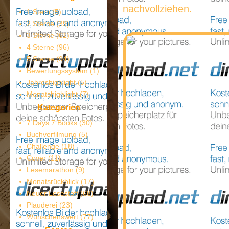
nachvollziehen.
1 Stern
(5)
2 Sterne
(39)
3 Sterne
(61)
4 Sterne
(96)
5 Sterne
(94)
Bewertungssystem
(1)
Jahreshighlight
(5)
Monatshighlight
(7)
Kategorien
7 Days 7 Books
(30)
Buchverfilmung
(5)
Challenge
(18)
Cover
(11)
Lesemarathon
(9)
Monatsrückblick
(17)
Neuer Lesestoff
(68)
Plauderei
(23)
Wünschenswert
(77)