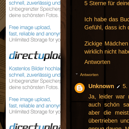
5 Sterne für dei
Ich habe das Buc
Gefühl, dass ich 
Zickige Mädchen
wirklich nicht hab
Antworten
Antworten
Unknown
5.
Ja, leider war
auch schön sar
aber die meis
übertrieben un
genug davon. Me