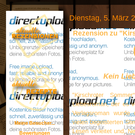
Dienstag, 5. März 
Rezension zu "Kir
Kein Lie
‟Kirschroter Somme
Liebesroman, der es v
Verlagsroman wurde u
vielen begeisterten S
Meine Besucher...
Lesen verleitet und, Ne
Bewertungen