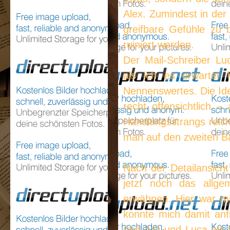
Alex. Zumindest in de
greifbare Gefühle zu 
ruiniert werden.
Der Mail-Schreiber Luc
als ich es erwartet 
Nennenswertes. Die Id
recht offensichtlich –
Handlungsstrangs reich
man auf den zweiten Ba
Nach der Detailansicht
jetzt noch das allg
erwähnen. Hier war mi
konnte mich damit anf
(mit ‟y“) und Luca als