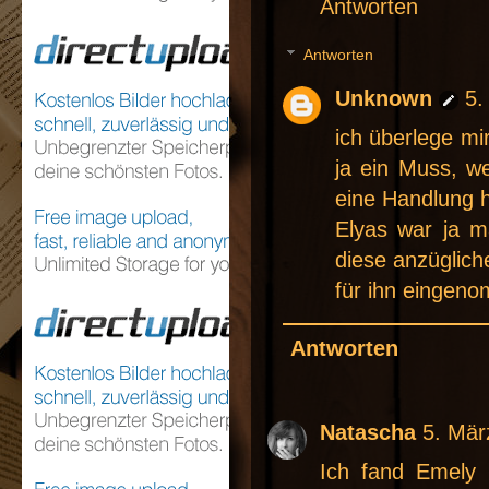
Antworten
Antworten
Unknown
5.
ich überlege mi
ja ein Muss, we
eine Handlung 
Elyas war ja 
diese anzüglich
für ihn eingen
Antworten
Natascha
5. Mär
Ich fand Emely 