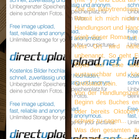
Zeit die Babytrendname
Womit ich mich nicht 
Handlungsort und Han
spielt dieser Roman in 
Kein Ort wird näher 
unbenannt. So geht Em
Elyas auf ‟eine and
austauschbar und kön
Großstadt sein.
Von der Handlungszeit
Beginn des Buches end
oder bereits Oktobe
schwer zu sagen...
Was den gesamten äu