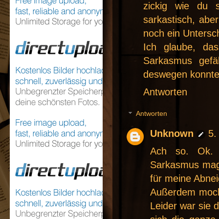
zickig wie du s
sarkastisch, abe
noch ein Untersc
Ich glaube, d
Sarkasmus gefäl
deswegen konnte 
Antworten
Antworten
Unknown
5.
Ach so. Ok. 
Sarkasmus mag.
für meine Abne
Außerdem mocht
Leider war sie 