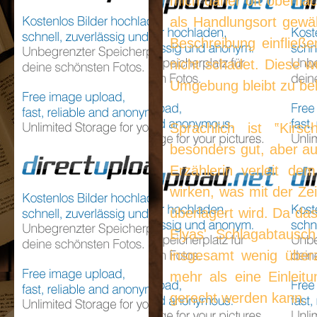
mich daher oft oberflä
als Handlungsort gewäh
Beschreibung einfließ
nicht schadet. Diese w
Umgebung bleibt zu bel
Sprachlich ist ‟Kirs
besonders gut, aber auc
Erzählerin verleit de
wirken, was mit der Zei
überlagert wird. Da d
Elyas' Schlagabtausc
insgesamt wenig über
mehr als eine Einleit
gerecht werden kann.