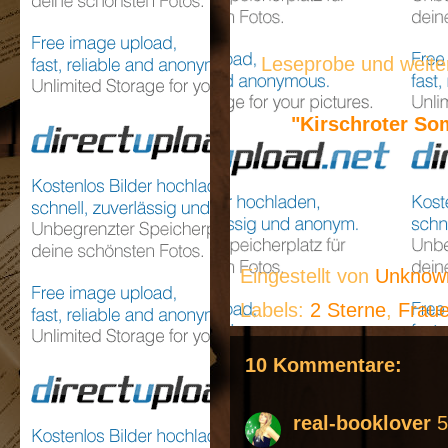
Leseprobe und weite
"Kirschroter So
Eingestellt von
Unkno
Labels:
2 Sterne
,
Frau
10 Kommentare:
real-booklover
5