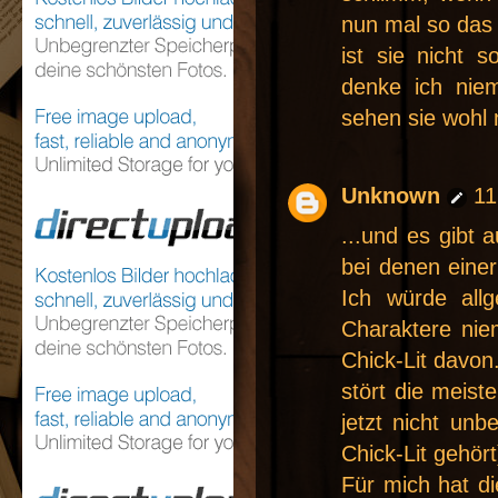
nun mal so das
ist sie nicht 
denke ich nie
sehen sie wohl n
Unknown
11
...und es gibt
bei denen einer
Ich würde all
Charaktere ni
Chick-Lit davon
stört die meist
jetzt nicht un
Chick-Lit gehört
Für mich hat di