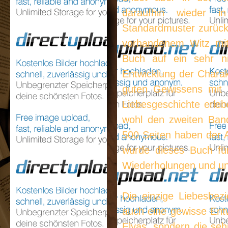
daraufhin wieder in
Standardmuster zurück,
vorhandenem Witz mit
Buch auf ein sehr ni
Entwicklung der Chara
guten Gewissens mit 
Liebesgeschichte erleb
wohl den zweiten Band
500 Seiten haben der A
wurde dieses Buch fü
Wiederholungen und un
Die einzige Liebesbe
auch eine gewisse Entw
Elyas, sondern die se