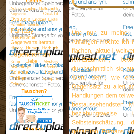
Genres
Belletristik
Autobiographie
Chick-Lit
Biographie
Dystopie
Endzeit
Erotik
Familienschicksal
Fantasy
Und nun zu meiner
Frauenroman
Anfangen möchte ich m
Gegenwartsliteratur
Humor
Hörbuch
History
flachen, aktuell weitv
Jugendroman
Ich-Erzählerin, b
Liebe
Krimi
Mystery
Mythologie
Märchen
durchschnittlich sie a
Science fiction
Wert, denn, wie eben
Thriller
Vampire
Zeitreise
Gegensatz zu allen an
Tauschen?
Handlungen dem teilwei
bestaussehendsten Mä
beziehungsweise 
Selbsteinschätzung,
Suchen
gesamten Romans vehe