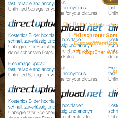
Die Reihe
(mit Links zu Am
"
Kirschroter So
Erstveröffentlich
"
Türkisgrüner Wint
Al