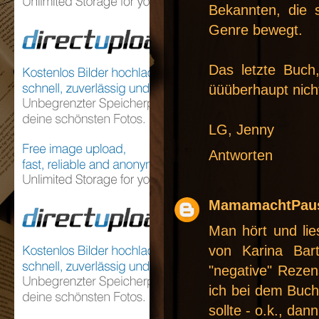
Bekannten, die 
Genre bewegt.
Das letzte Buch
üüüberhaupt nich
LG, Jenny
Antworten
MamamachtPau
Man hört und li
von Karina Bar
"negative" Reze
ich bei dem Buch
sollte - o.k., dan