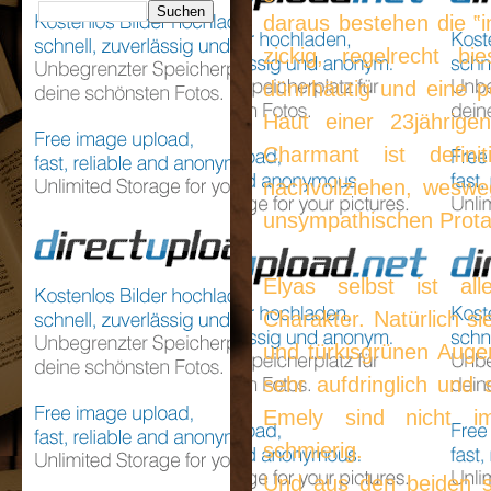
daraus bestehen die ‟i
zickig, regelrecht bi
dünnhäutig und eine pe
Haut einer 23jährigen
Charmant ist defini
nachvollziehen, weswe
unsympathischen Protag
Elyas selbst ist all
Charakter. Natürlich s
und türkisgrünen Auge
sehr aufdringlich und 
Emely sind nicht i
schmierig.
Und aus den beiden s