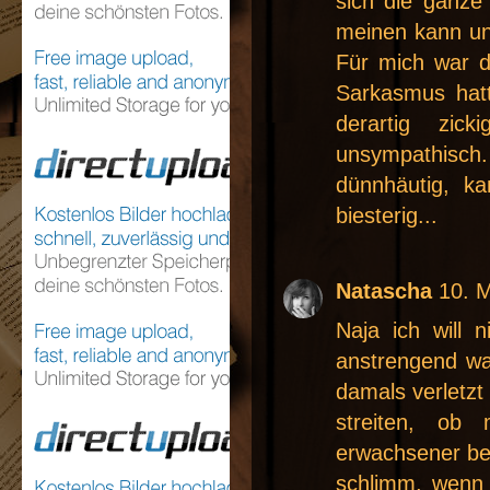
sich die ganze 
meinen kann un
Für mich war d
Sarkasmus hatt
derartig zi
unsympathisch. 
dünnhäutig, ka
biesterig...
Natascha
10. 
Naja ich will 
anstrengend war
damals verletzt
streiten, ob
erwachsener ben
schlimm, wenn 