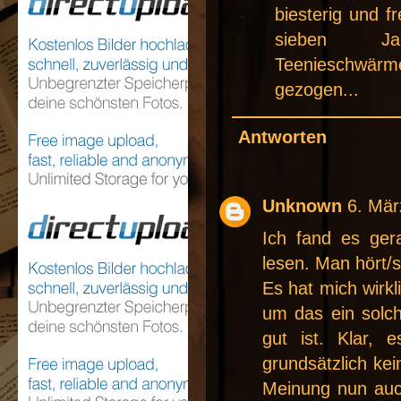
biesterig und 
sieben Jah
Teenieschwärme
gezogen...
Antworten
Unknown
6. Mär
Ich fand es gera
lesen. Man hört/s
Es hat mich wirkl
um das ein solc
gut ist. Klar, 
grundsätzlich ke
Meinung nun auc