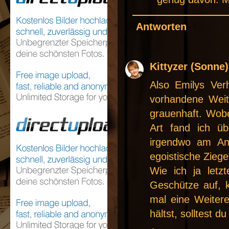
Antworten
Kittyzer (Sonne)
Also Emilys Ver
vorhandene Weit
grauenhaft. Wobe
Art fand ich üb
irgendwo am An
egoistische Ziege 
Wie ich ja letz
Geschütze auf, 
mal eine Weiter
hältst, solltest du