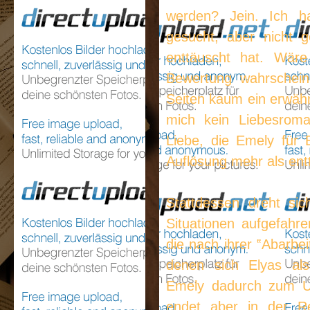
werden? Jein. Ich h
gesucht, aber nicht 
enttäuscht hat. Wä
Bewertung wahrschein
Seiten kaum ein erwäh
mich kein Liebesroma
Liebe, die Emely für 
Auflösung mehr als en
Stattdessen dreht si
Situationen aufgefahre
die nach ihrer ‟Abarbe
denen sich Elyas al
Emely dadurch zum 
endet aber in der R