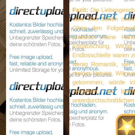
Fazit:
Die Liebesgeschi
über 500 Seiten mehr
Ohne den Folgeband 
praktisch keine Ha
Enttäuschung. Witzig
Endlosschleife waren z
wenig Romantik, viel 
meiner Nerven. Wäre 
gekommen, würde ich
vergeben, so blei
unterdurchschnittlichen