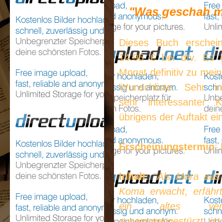
"Was geschah mi
Dieses Buch erschein
14.95 € bei dtv. Es 
Monat definitiv zu mei
Wunschliste. Sehr in
sehr interessanter K
übrigens der Auftakt eine
Erscheinungstermin
:
Inhalt
: "
Als Mara aus
Koma erwacht, erfährt
ein altes ver
zusammengestürzt ist