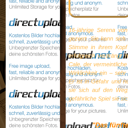
16-jährige Serena von
gezerrt. Sie kann sich
Stimme in ihrem Kopf
erfolgreich verdrängt 
Cale, der vermeintliche
Wirklichkeit ein – seh
Er ist in Gefahr und n
sie sich auf den Weg,
gefährliche Spiel sie si
"Das fünft