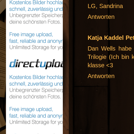
LG, Sandrina
Antworten
Katja Kaddel Pe
Dan Wells habe 
Trilogie (Ich bin
klasse <3
Antworten