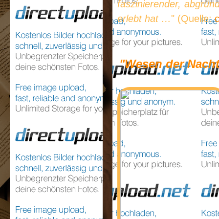
faszinierender, abgründ
erlebt hat …
" (Quelle:
c
"Wesen der Nacht 