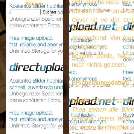
sich anscheinend um 
Suchen
Bereich der romanti
Cover ist vo der Orig
übernommen und i
ansprechend. Von Aman
erfolgreichste Self-
bekannt wurde, habe i
noch nichts gelesen.
Erscheinungsdatum
:
Inhalt
: "
Sie sind schön.
Thea ziehen alle Blic
Gemma. Immer tiefer 
in ihren betörenden 