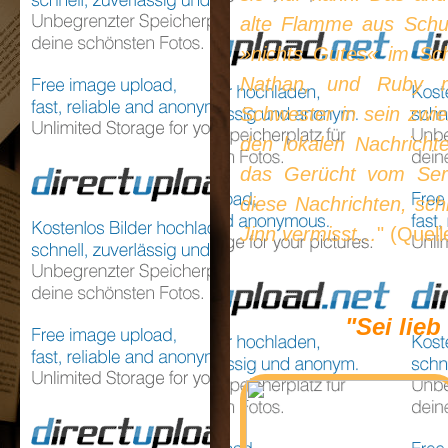
alte Flamme aus Schu
»nichts Gutes« im Schi
Nathan, und Ruby mu
Schwester in sein zwiel
den lokalen Nachricht
das Gerücht vom Seri
diese Nachrichten, sch
Jinn vermisst…
" (Quel
"Sei lie