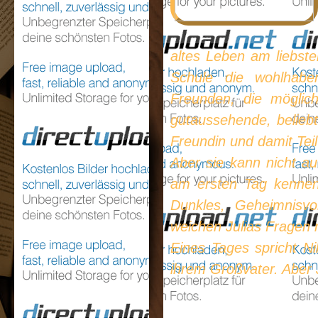
altes Leben am liebste
Schule die wohlhab
Freunden, die möglic
gutaussehende, beliebt
Freundin und damit Tei
Aber sie kann nicht au
am ersten Tag kenneng
Dunkles, Geheimnisvo
weichen Julias Fragen 
Eines Tages spricht Nik
ihrem Großvater. Aber J