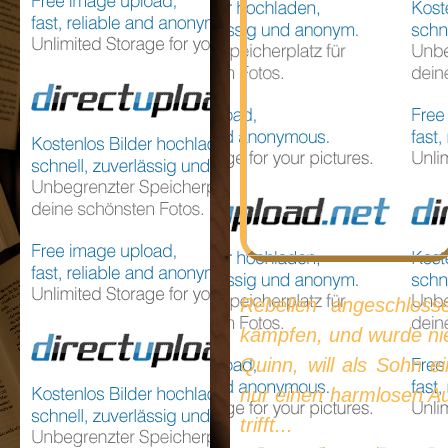
Rebellen angeschloss
kämpfen, und wurde nie 
Quinn, will als Sohn e
nur einen harmlosen Au
trifft...