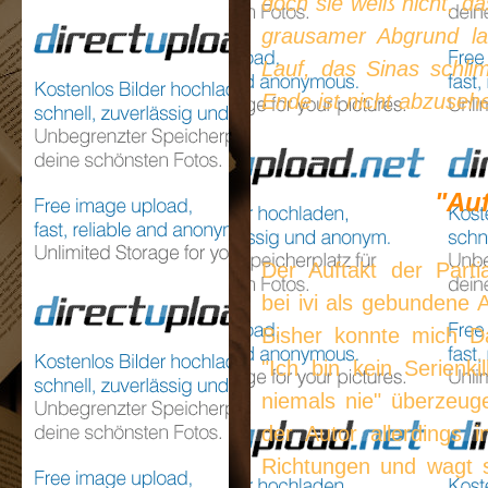
doch sie weiß nicht, da
grausamer Abgrund lau
Lauf, das Sinas schli
Ende ist nicht abzusehe
"Au
Der Auftakt der Partia
bei ivi als gebundene 
Bisher konnte mich D
"Ich bin kein Serienki
niemals nie" überzeuge
der Autor allerdings 
Richtungen und wagt s