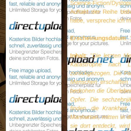
Science-Fiction/Dysto
Auftakt der Reihe bis
habe, verspreche ich mi
Erscheinungsdatum
:
Inhalt
: "
Die letzten M
Katastrophe nach L
zurückgezogen. Die Par
Menschen erschaffen 
bedrohen die Überleben
Opfer. Die sechzehnjä
finden, die Krankheit
Manhattan, mitten in d
sie dort entdeckt, wir