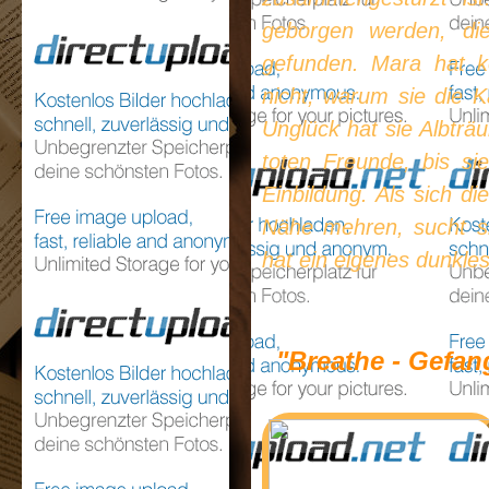
geborgen werden, di
gefunden. Mara hat k
nicht, warum sie die K
Unglück hat sie Albträ
toten Freunde, bis si
Einbildung. Als sich di
Nähe mehren, sucht si
hat ein eigenes dunkle
"Breathe - Gefan