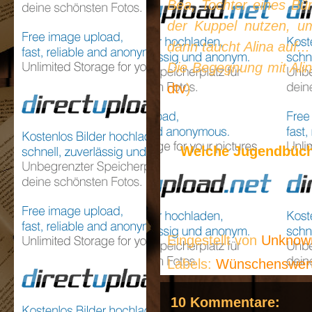
Bea, Tochter eines Bür
der Kuppel nutzen, u
dann taucht Alina auf...
Die Begegnung mit Alin
dtv
)
Welche Jugendbüch
Eingestellt von
Unkno
Labels:
Wünschenswer
10 Kommentare: