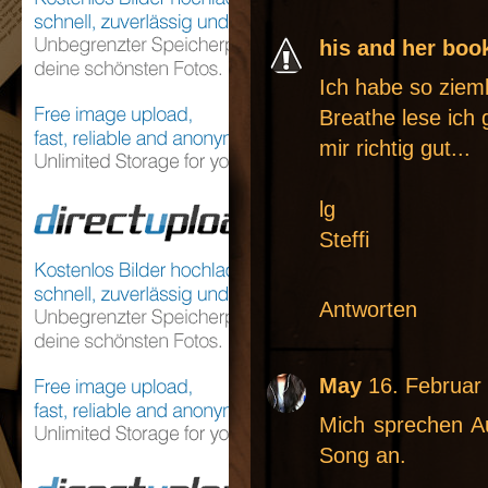
his and her boo
Ich habe so zieml
Breathe lese ich 
mir richtig gut...
lg
Steffi
Antworten
May
16. Februar
Mich sprechen A
Song an.