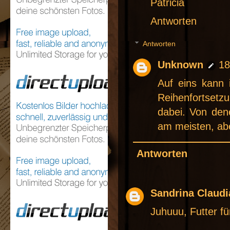
Patricia
Antworten
Antworten
Unknown
18
Auf eins kann 
Reihenfortsetz
dabei. Von den
am meisten, ab
Antworten
Sandrina Claudi
Juhuuu, Futter fü