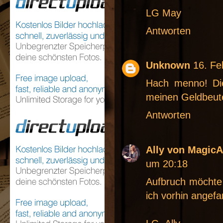
LG May
Antworten
Unknown
16. Fe
Hach menno! Die
meinen Geldbeute
Antworten
Ally von Magic
um 20:18
Aufbruch möchte
ich vorhin angefan