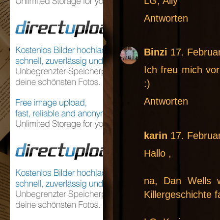
LG, Ally
Antworten
Binzi
17. Februa
Ich freu mich vo
:)
Antworten
karin
17. Februa
Hallo ,
na, Dan Wells 
Killergeschichte 