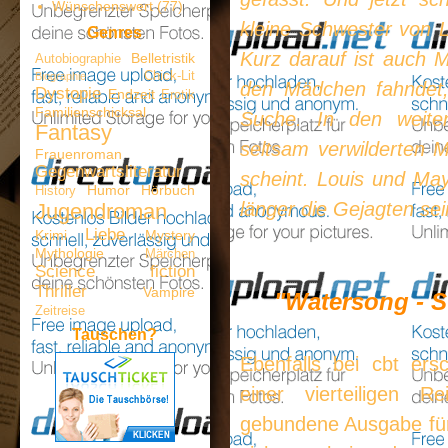
Wünschenswert
(77)
kleine Schwester von L
Genres
Kurz darauf ist auch M
Belletristik
Autobiographie
Chick-Lit
Biographie
den Mädchen fahndet, 
Dystopie
Endzeit
Erotik
Familienschicksal
Suche. In den weite
Fantasy
seltsam verwilderten 
Frauenroman
Gegenwartsliteratur
scheint. Louis und May
Humor
Hörbuch
History
länger die Gejagten sei
Jugendroman
Liebe
Krimi
Mystery
Mythologie
Märchen
Science fiction
Thriller
Vampire
"Watersong - 
Zeitreise
Tauschen?
Ebenfalls bei cbt ersc
einer vierteiligen 
gebundene Ausgabe für