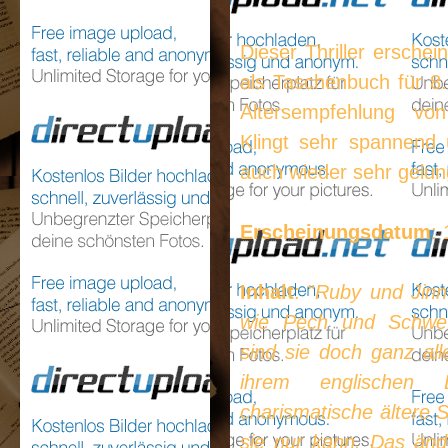
Dieser Thriller erschein
als Taschenbuch für 8.
Altersempfehlung v
Klingt sehr spannend 
auch wieder sehr gelun
Erscheinungsdatum
:
Inhalt
: "
Ruby und Jin
wie Pech und Schwef
sind sie doch ganz all
ihrem englischen 
charismatische ältere 
sie nur kann. Das ände