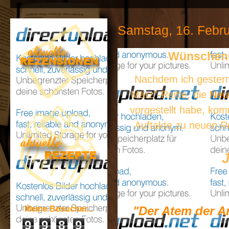
Samstag, 16. Febr
Wünschens
Nachdem ich gestern
März"-Reihe, die
Neu
vorgestellt habe, kom
Auftakte zu neuen R
"Der Atem der A
Meine Besucher...
9
9
8
9