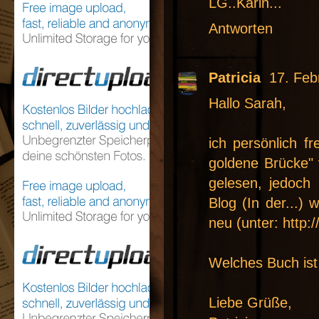
LG..Karin...
Antworten
Patricia
17. Feb
Hallo Sarah,
ich persönlich f
goldene Brücke" v
gelesen, jedoch 
Blog (In der...)
neu (unter: http:
Welches Buch ist
Liebe Grüße,