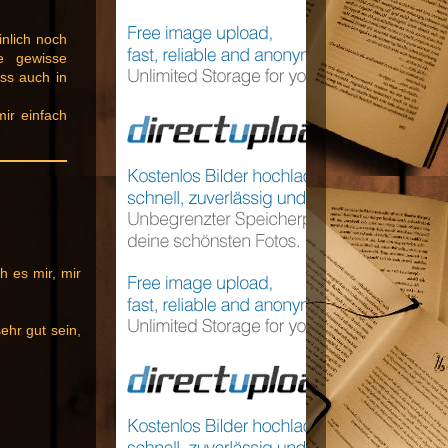
nlich noch
ne gewisse
uss auch in
mir einfach
h es mir, mir
hr gut sein,