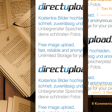
"
Das K
noch nich
noch nich
Eingestellt v
Labels:
3 Ste
8 Kommenta