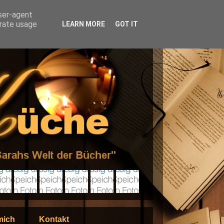
user-agent
erate usage
LEARN MORE
GOT IT
mich
Kontakt