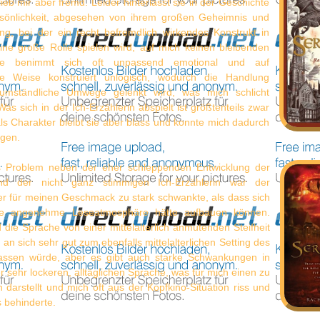
ieb mir aber fremd. Leider hinterlässt sie in der Geschichte
sönlichkeit, abgesehen von ihrem großen Geheimnis und
ng, bei der ein recht befremdlich wirkendes Konstrukt in
ine große Rolle spielen wird, auf mich keinen bleibenden
Sie benimmt sich oft unpassend emotional und auf
re Weise konstruiert unlogisch, wodurch die Handlung
n umständliche Umwege gelenkt wird, was mich schlicht
Was sich in der Ich-Erzählerin abspielt ist größtenteils zwar
als Charakter bleibt sie aber blass und konnte mich dadurch
ugen.
s Problem neben der eher schleppenden Entwicklung der
d der nicht ganz stimmigen Ich-Erzählerin war der
der für meinen Geschmack zu stark schwankte, als dass sich
ne angenehme Leseatmosphäre hätte aufbauen können.
d die Sprache von einer mittelalterlich anmutenden Steifheit
e an sich sehr gut zum ebenfalls mittelalterlichen Setting des
assen würde, aber es gibt auch starke Schwankungen in
r sehr lockeren, alltäglichen Sprache, was für mich einen zu
 darstellt und mich oft aus der Kopfkino-Situation riss und
 behinderte.