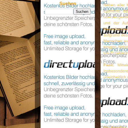
Suchen
Neben aller K
Elemente, di
überzeugende
und der Auf
Menschengest
aufgrund des
Menschen auf
einigen Nebe
Ich-Erzähleri
Fazit:
Mittel
Insbesonder
uneinheitlich 
Die Serafina-