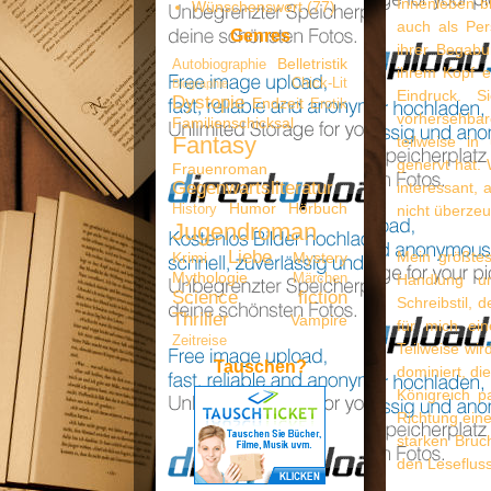
Innenleben bl
Wünschenswert
(77)
auch als Per
Genres
ihrer Begabu
Belletristik
Autobiographie
ihrem Kopf e
Chick-Lit
Biographie
Eindruck. 
Dystopie
Endzeit
Erotik
vorhersehba
Familienschicksal
Fantasy
teilweise i
genervt hat. 
Frauenroman
Gegenwartsliteratur
interessant, 
Humor
Hörbuch
History
nicht überze
Jugendroman
Liebe
Mein größte
Krimi
Mystery
Mythologie
Märchen
Handlung un
Science fiction
Schreibstil, 
Thriller
Vampire
für mich ei
Zeitreise
Teilweise wir
Tauschen?
dominiert, di
Königreich p
Richtung eine
starken Bruch
den Lesefluss