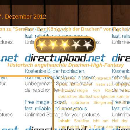
7. Dezember 2012
on zu "Serafina - Das Königreich der Drachen" von Rachel
Historisch angehauchte Drachen-High-Fantasy
"Serafina - Das Königreich der Dra
erste Band einer historisch angeha
Fantasy-Trilogie von Rachel Ha
deutlichen Startschwierigkeiten konnt
nach spürbarer Steigerung nicht 
überzeugen.
Inhalt
: Serafina lebt am Hof der
unterrichtet Musik. Durch den gewalt