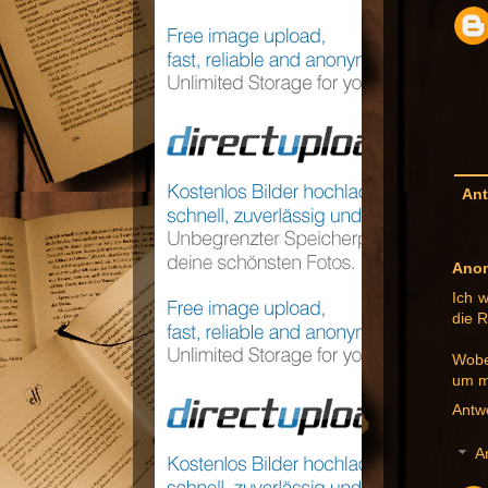
Ant
Ano
Ich w
die R
Wobe
um m
Antw
A