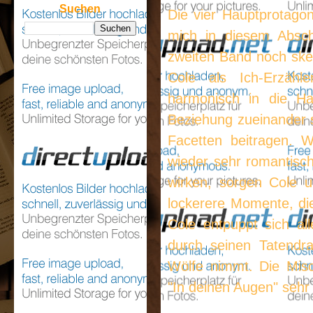
Suchen
Die vier Hauptprotago
mich in diesem Absch
zweiten Band noch ske
Cole als Ich-Erzähl
harmonisch in die Ha
Beziehung zueinander 
Facetten beitragen. 
wieder sehr romantisch
wirken, sorgen Cole un
lockerere Momente, d
Cole entpuppt sich all
durch seinen Tatendra
Wölfe nimmt. Die Misc
"In deinen Augen" sehr 