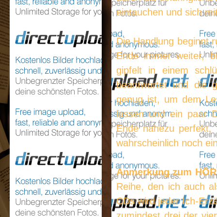
eintauchen und sich mi
Die Handlung beginnt r
Ende immer weiter, b
gipfelt in einem schl
beantwortet und die g
genug ist, um dem Le
lassen und ein paar 
Ende nahezu perfekt, 
wahrscheinlich noch ein
Anmerkung zum HÖ
Reihe, den ich auch a
CDs wird jeder Ich-Erz
zumindest drei der vie