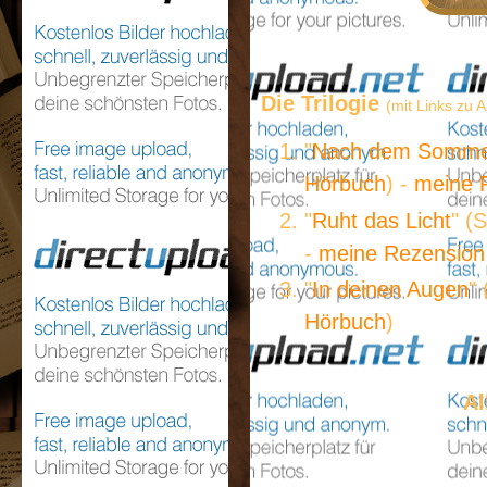
Die Trilogie
(mit Links zu
"
Nach dem Somm
Hörbuch
) -
meine 
"
Ruht das Licht
" (
-
meine Rezension
"
In deinen Augen
"
Hörbuch
)
Al