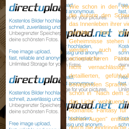
Wie schon in den Vor
die Autorin den Schw
das Innenleben ihrer vi
Gefühle, ihre Wü
Geheimnisse stehen i
werden auch in
actionreicheren Pas
nicht vernachlässig
detaillierten, gefühl
bewegenden Sprache h
schon in "Nach dem 
das Licht" wohltuend
Romantic Fantasy für
deinen Augen" enttäu
durch die eindringliche