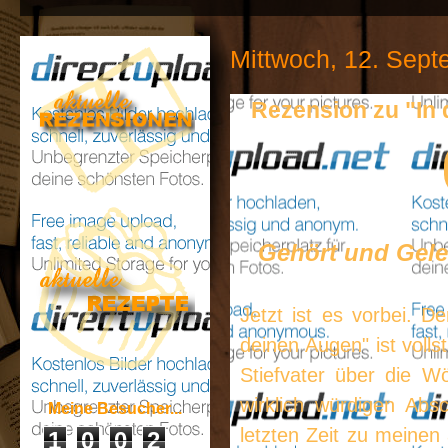
Mittwoch, 12. Sep
Rezension zu "In 
Gehört und Gele
Jetzt ist es vorbei. 
deinen Augen" ist volls
Stiefvater über die W
wirklich würdigen Abs
Meine Besucher...
letzten Zeit zu meinen 
1
0
0
2