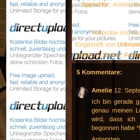
Sprecher:
Annina Br
Hörprobe und wei
Eingestellt von
Unkno
Labels:
5 Sterne
,
Fanta
5 Kommentare:
Amelie
12. Sept
Ich bin gerade g
genau meinen L
wird, dass ich 
begonnen habe *l
Antworten