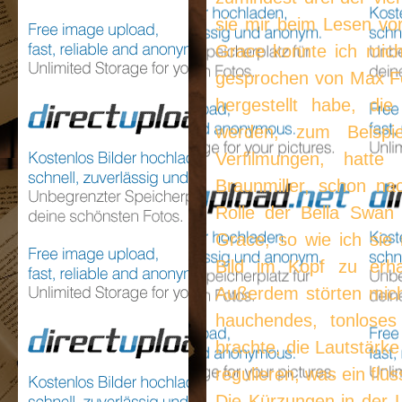
sie mir beim Lesen vorg
Grace konnte ich mic
gesprochen von Max Fe
hergestellt habe, di
werden, zum Beispi
Verfilmungen, hatt
Braunmiller, schon na
Rolle der Bella Swan
Grace, so wie ich sie 
Bild im Kopf zu erha
Außerdem störten mich 
hauchendes, tonlose
brachte, die Lautstärk
regulieren, was ein flü
Die Kürzungen in der L