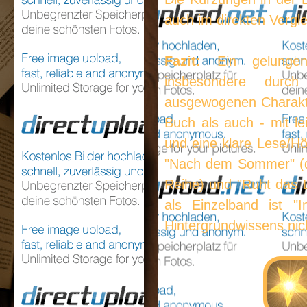
auch im direkten Vergl
Fazit:
Ein gelungene
insbesondere durc
ausgewogenen Charakte
Buch als auch - mit le
und eine klare Lese/Hör
"Nach dem Sommer" (de
Reihe) und "Ruht das 
als Einzelband ist "
Hintergrundwissens nic