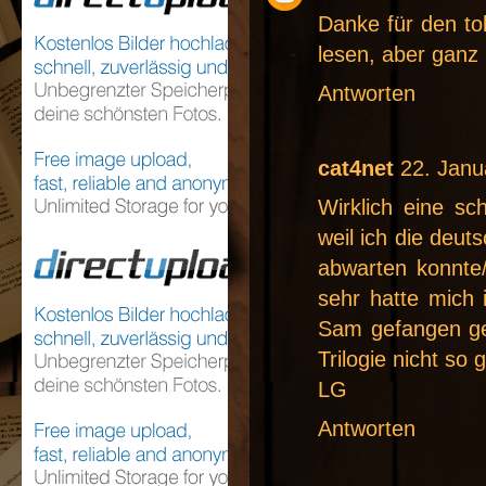
Danke für den to
lesen, aber ganz 
Antworten
cat4net
22. Janu
Wirklich eine s
weil ich die deu
abwarten konnte/
sehr hatte mich
Sam gefangen ge
Trilogie nicht so
LG
Antworten