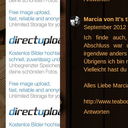
Marcia von It's 
September 2012
Ich finde auch
Abschluss war 
irgendwie anders
Übrigens ich bin 
Vielleicht hast d
Alles Liebe Marci
http://www.teabo
Antworten