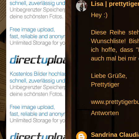
Lisa | prettytig
Hey :)
Diese Reihe ste
Wunschliste! Bi
ich hoffe, dass
auch mal bei mir 
Liebe Grüße,
Prettytiger
www.prettytigerb
Antworten
Sandrina Claudi