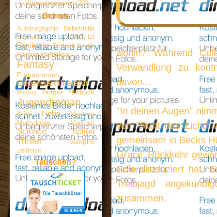
Wünschenswert
(77)
Genres
Belletristik
Autobiographie
Chick-Lit
Biographie
Dystopie
Endzeit
Erotik
wohin? Während Cole 
Familienschicksal
Fantasy
Verwandlung zu kontro
Frauenroman
davon...
Gegenwartsliteratur
Humor
Hörbuch
History
Jugendroman
"In deinen Augen" nim
Liebe
Krimi
Mystery
Mythologie
Märchen
von "Ruht das Licht"
Science fiction
gemeinsam in Becks Hü
Thriller
Vampire
Zeitreise
Grace' Rückkehr gewart
Tauschen?
Cole distanziert hat.
Treibjagd angekündi
zusammen.