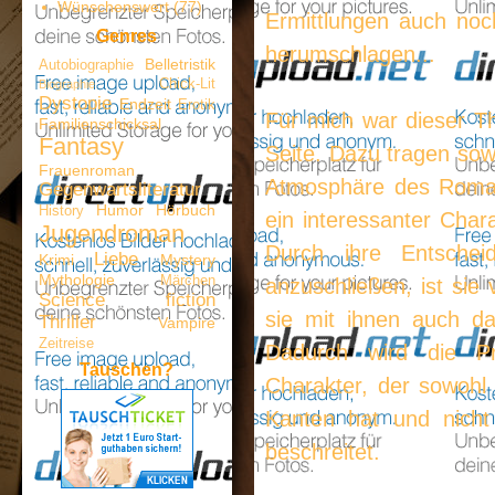
Wünschenswert
(77)
Ermittlungen auch noc
Genres
herumschlagen...
Belletristik
Autobiographie
Chick-Lit
Biographie
Dystopie
Endzeit
Erotik
Für mich war dieser Th
Familienschicksal
Fantasy
Seite. Dazu tragen sow
Frauenroman
Atmosphäre des Romans
Gegenwartsliteratur
Humor
Hörbuch
History
ein interessanter Chara
Jugendroman
Durch ihre Entsche
Liebe
Krimi
Mystery
Mythologie
Märchen
anzuschließen, ist sie v
Science fiction
sie mit ihnen auch da
Thriller
Vampire
Zeitreise
Dadurch wird die Pro
Tauschen?
Charakter, der sowohl 
Kanten hat und nicht
beschreitet.