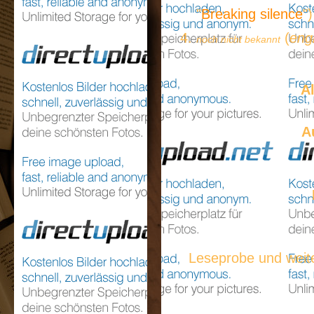
"
Breaking silence
")
(
engl
noch nicht bekannt
A
A
Leseprobe und weit