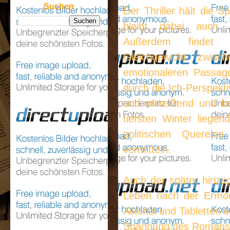
Suchen
Der Thriller hält die 
bleibt dabei auch 
Außerdem findet 
Gleichgewicht zwis
emotionaleren Passage
durch die Ich-Perspekti
und mitreißend und k
tiefsten Winter liegen
politischen Querel
vermitteln.
Auch der später hinzu
Leben nach der Ermor
Alkohol und Tabletten er
Spannung des Romans b