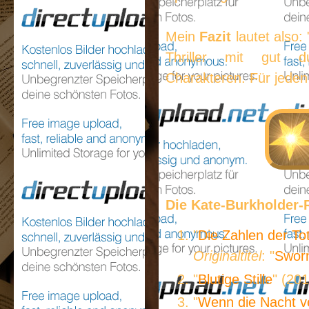
Mein
Fazit
lautet also:
Thriller mit gut d
Charakteren. Für jeden
Die Kate-Burkholder-
"
Die Zahlen der To
Originaltitel
: "
Sworn
"
Blutige Stille
" (20
"
Wenn die Nacht 