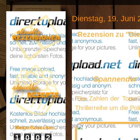
Dienstag, 19. Juni
Rezension zu "Die
Spannender T
"Die Zahlen der Toten"
Thrillerreihe um die Pol
Meine Besucher...
1
0
0
2