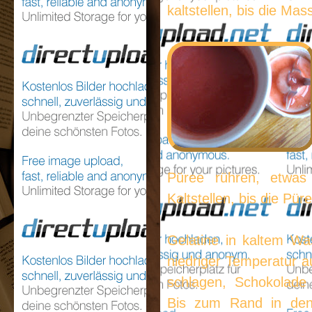
kaltstellen, bis die Mas
Püree rühren, etwas
Kaltstellen, bis die Püre
Gelatine in kaltem Wa
niedriger Temperatur 
schlagen, Schokolade
Bis zum Rand in den B