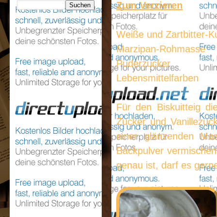
Zum Verzieren
Weiße und Zartbitter-K
Marzipan-Rohmasse
Puderzucker
Lebensmittelfarben
Für den Biskuitteig di
Zucker und Vanillezu
einer glänzenden Mas
Backpulver vermischen
genau ist, darf es gern