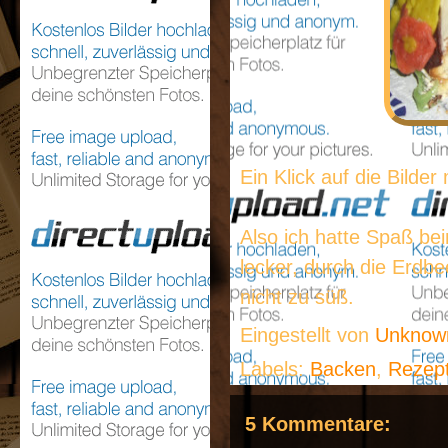
Ein Klick auf die Bilder
Also ich hatte Spaß bei
lecker, durch die Erdb
nicht zu süß.
Eingestellt von
Unkno
Labels:
Backen
,
Rezep
5 Kommentare: