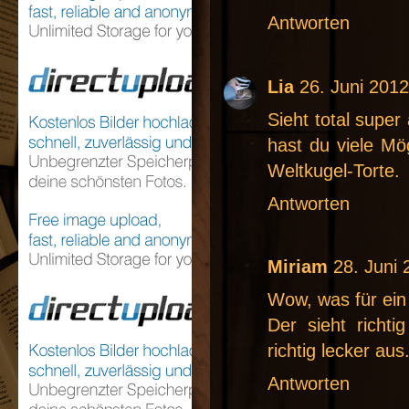
Antworten
Lia
26. Juni 201
Sieht total super
hast du viele Mög
Weltkugel-Torte.
Antworten
Miriam
28. Juni
Wow, was für ein 
Der sieht richti
richtig lecker aus
Antworten