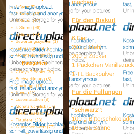
machen.:
1 Stern
(5)
2 Sterne
(39)
Für den Biskuit
3 Sterne
(61)
4 Sterne
(96)
5 Sterne
(94)
6 Eier
Bewertungssystem
(1)
200 g Mehl
Jahreshighlight
(5)
Monatshighlight
(7)
200 g Zucker
Kategorien
1 Päckchen Vanillezuck
7 Days 7 Books
(30)
1 TL Backpulver
Buchverfilmung
(5)
Challenge
(18)
Für die Füllungen
Cover
(11)
Lesemarathon
(9)
Monatsrückblick
(17)
"schwarz":
Neuer Lesestoff
(68)
100 g Bitterschokolade
Plauderei
(23)
Wünschenswert
(77)
100 mL Sahne