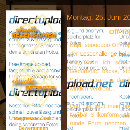
Montag, 25. Juni 2
Off-To
Naja, sooooooo Off-Topi
der
Lesechallenge bei
mir, wenn ich scho
Geburtstag backe, st
Sahne extra rein, dami
wirklich verdient...
Und hier jetzt mein hö
Fußball-Silikonform. A
Meine Besucher...
runde Form nehmen od
Bewertungen