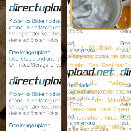
Die Fußballform aushö
Form nur noch ein etw
bleibt. Den Rest natür
sondern naschen ;-).
Für die "schwa
Bitterschokolade schm
oder in der Mikrowel
Sekunden umrühren)
unterziehen. Nach Ge
In die ausgehöhlte T