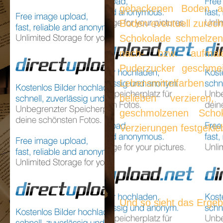
gebackenen Boden au
Boden eventuell zurech
Schokolade schmelzen
nach- bzw. aufmal
Puderzucker geschmei
Lebensmittelfarbe
belieben verziere
geschmolzenen Scho
Verzierungen festgekl
Und so sieht das Ergeb