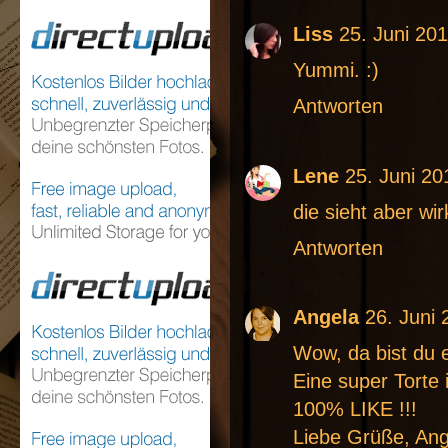
Liss
25. Juni 20
Yummi. :)
Antworten
Lene
25. Juni 2
die sieht aber wir
Antworten
Angela
26. Juni
Wow, da bist du e
Eine super Torte
100% LIKE !!!
Liebe Grüße, Ang