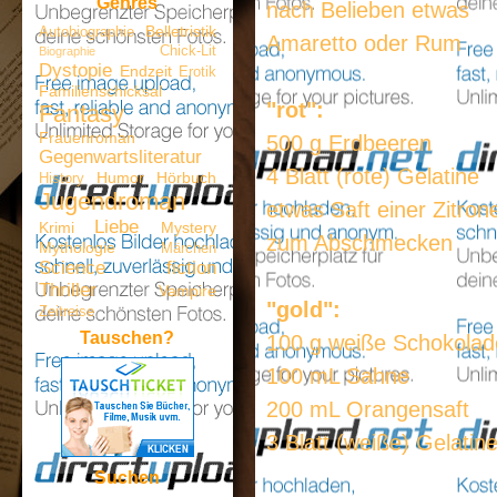
Genres
nach Belieben etwas
Belletristik
Autobiographie
Amaretto oder Rum
Chick-Lit
Biographie
Dystopie
Endzeit
Erotik
Familienschicksal
"rot":
Fantasy
Frauenroman
500 g Erdbeeren
Gegenwartsliteratur
4 Blatt (rote) Gelatine
Humor
Hörbuch
History
Jugendroman
etwas Saft einer Zitron
Liebe
Krimi
Mystery
zum Abschmecken
Mythologie
Märchen
Science fiction
Thriller
Vampire
"gold":
Zeitreise
Tauschen?
100 g weiße Schokolad
100 mL Sahne
200 mL Orangensaft
3 Blatt (weiße) Gelatin
Suchen