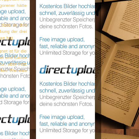
gorener hätte
 dass in den
bung der drei
en hat.
et ist für die
an und Carlos
ur, aber trotz
allen. Wer was