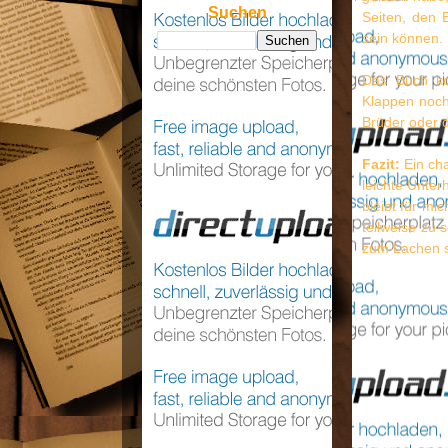
Suchen
Seiten, den 
sein können.
Das Buch ko
Klappen noch
Brüder oder 
Fazit:
Ein cha
leichte Unte
bleibt für mi
teilweise zu 
zum Lachen su