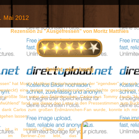
1. Mai 2012
Rezension zu "Ausgefressen" von Moritz Matthies
Seicht, aber lustig
ssen" hat Moritz Matthies (beziehungsweise der "irgendwer", der sich
rsteckt) eine lustige neue Erdmännchen-Geschichte geschrieben, 
en größte Star unter den Erdmännchen, Carlos aus Tommy Jauds "
fwühlend" fand, wie dieser den Leser in den Pressestimmen zum Buch 
 dank Carlos zum großen Erdmännchen-Fan wurde, konnte ich mir d
tgehen lassen.
ist in seinem Clan, der seit
nen im Berliner-Zoo lebt, das