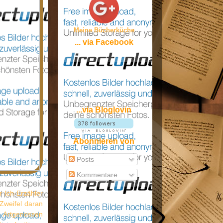
Meine Bücherküche
... via Facebook
...via Bloglovin
Abonnieren von
Posts
Kommentare
r Ich-Erzähler
 Zweifel daran
 Artgenossen