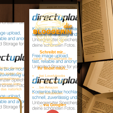
Schreibt mir...
sarah_o_email@web.de
 hinter diesem
Ihr findet mich...
die sogar der
...bei Lovelybooks
Hummeldumm",
...bei Was liest Du?
wissen lässt.
...bei Amazon
as natürlich
...bei vorablesen
... via Google+