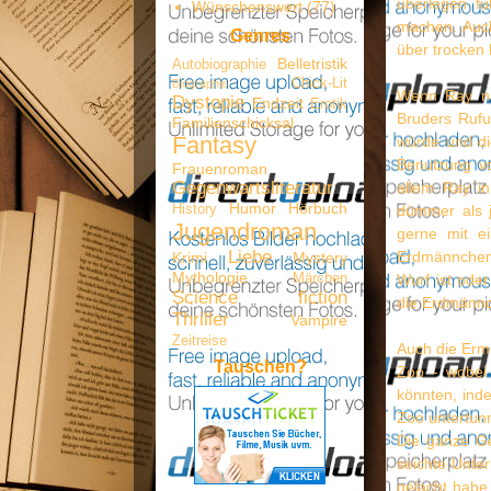
überlegen fü
Wünschenswert
(77)
machen. Auch
Genres
über trocken 
Belletristik
Autobiographie
Chick-Lit
Biographie
Wenn Ray ni
Dystopie
Endzeit
Erotik
Bruders Rufu
Familienschicksal
Fantasy
würde und di
Benutzung vo
Frauenroman
Gegenwartsliteratur
allem Ray in
Humor
Hörbuch
History
dümmer als j
Jugendroman
gerne mit e
Liebe
Erdmännchen 
Krimi
Mystery
Mythologie
Märchen
Wurf ist oder
Science fiction
die Erdmännc
Thriller
Vampire
Zeitreise
Auch die Ermi
Tauschen?
Zoo - wobei
könnten, ind
Zoo untertun
Die ganze Ges
seichte Unter
gelacht habe