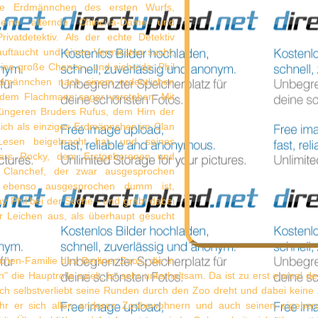
ne Erdmännchen des ersten Wurfs,
 eine alternde Chincilla-Dame und
rivatdetektiv. Als der echte Detektiv
auftaucht und einen Vermissten sucht,
eine große Chance - und siehe da: Phil
dmännchen nach einem ordentlichen
 dem Flachmann sogar verstehen. Mit
 jüngeren Bruders Rufus, dem Hirn der
 sich als einziges Erdmännchen im Clan
esen beigebracht hat, und seines
ders Rocky, dem Erstgeborenen und
Clanchef, der zwar ausgesprochen
r ebenso ausgesprochen dumm ist,
ay Phil bei der Suche - und gräbt dabei
 Leichen aus, als überhaupt gesucht
hen-Familie des Berliner Zoos, die in
" die Hauptrolle spielt, ist sehr unterhaltsam. Da ist zu erst einmal de
ich selbstverliebt seine Runden durch den Zoo dreht und dabei keine
sehr er sich allen anderen Zoobewohnern und auch seinen eigenen