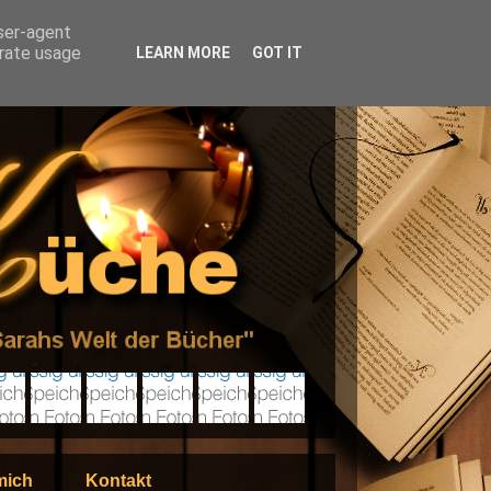
user-agent
erate usage
LEARN MORE
GOT IT
mich
Kontakt