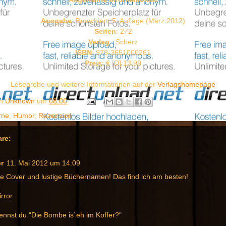
Ausgabe
: Broschiert, 5. Auflage (März 2012)
Seiten
: 272
Verlag
: Scherz
ISBN
:
978-3651000261
Preis
: € [D] 13.99
Leseprobe und weitere Informationen auf der
Verlagshomepage
on
Unknown
um
08:00
rne
,
Humor
,
Rezension
re:
or
11. Mai 2012 um 14:09
ge Cover und lustige Büchernamen! Das find ich am besten!
rror
ennst du "Die Bombe is`eh im Koffer?"