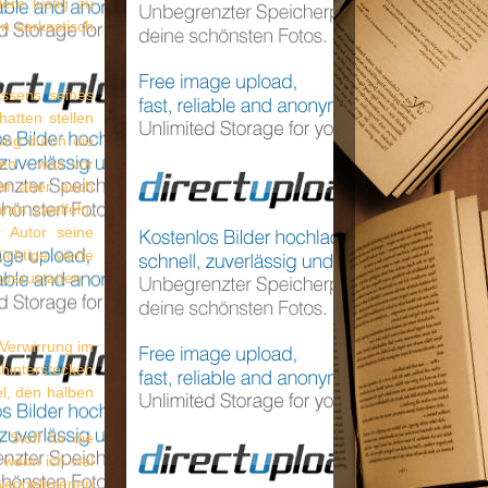
ere lustig zu
n sarkastisch
ssens seines
atten stellen
ung durch die
ken - was vor
ker aber auch
ran zweifeln,
 Autor seine
chtige vierte
auszustatten -
 Verwirrung im
interstecken
l, den halben
 Stoff für die
 wenn ich viel
 weggelesenen