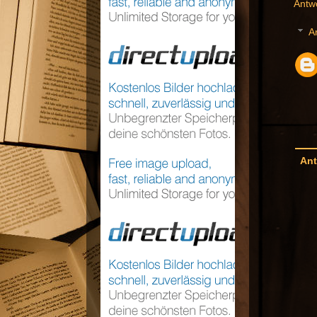
Antw
A
Ant