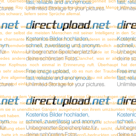
hlt. Überheblich und frech nutzt er jede Gelegenheit sich über and
 wenn Ray damit nicht gerade sympathisch ist, eine Menge Witz, vo
bis schwarz, liefern seine Sprüche allemal.
cht mehr weiter weiß bedient er sich zur Not des überlegenen Wi
s, der selbst die meisten Menschen mit seiner Intelligenz in den Sch
e charmante Eigenart besitzt, sich für alle anderen in seiner Umgeb
n Fremdwörtern und Fachsprache völlig unverständlich auszudrüc
 den Wahnsinn treibt. Der dritte Bruder im Bunde ist Rocky, stär
edes andere Erdmännchen und bald Clanchef, was er allen, die da
iner Kopfnuss noch einmal in Erinnerung ruft. Überhaupt hat der
sehr abwechslunsgreich gestaltet, ob es nun der Traubenzucker-sü
 ihre allgemeine Versessenheit darauf ihren Bau mit allerlei Technik 
hen sind einfach zum Lachen komisch.
ttlung an dem Vermisstenfall sorgt für einige Überraschungen und viel
 natürlich niemand auf die Idee kommt, dass die Erdmännchen dah
em sie in unendlichen Gängen ausgehend von ihrem umzäumten Hüge
nelt haben.
chichte ist spannend, lustig, aber auch leicht und schnell zu lesen.
haltung eben - manchmal vielleicht schon etwas zu seicht, denn auch
, hatte ich manchmal, im Laufe der 270 groß-bedruckten und schnell