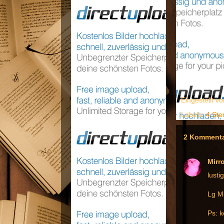
Eingestellt v
Labels:
4 Ste
2 Kommenta
Mirr
lusti
Lg Mi
Ps: k