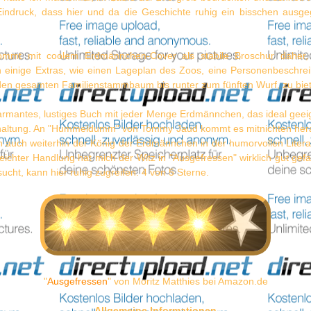
Eindruck, dass hier und da die Geschichte ruhig ein bisschen ausge
mmt mit coolem Erdmännchen-Cover als stabile Broschur daher,
 einige Extras, wie einen Lageplan des Zoos, eine Personenbeschrei
den gesamten Familienstammbaum bis runter zum fünften Wurf, zu biet
rmantes, lustiges Buch mit jeder Menge Erdmännchen, das ideal geeign
rhaltung. An "Hummeldumm" von Tommy Jaud kommt es mitnichten her
ch auch weiterhin der König der Erdmännchen in der humorvollen Literat
seichter Handlung hat mich der Witz in "Ausgefressen" wirklich gut gef
cht, kann hier ruhig zugreifen. 4 von 5 Sterne.
"
Ausgefressen
" von Moritz Matthies bei Amazon.de
Allgemeine Informationen