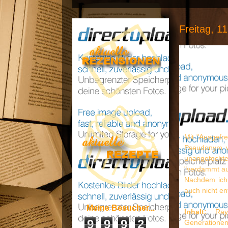
Freitag, 1
Mit "Ausgefre
Pseudonym ve
unangefocht
"verdammt au
Nachdem ich
auch nicht en
Meine Besucher...
Inhalt:
Ray 
9
9
9
2
Generatio