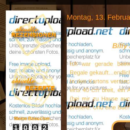
Montag, 13. Februa
Bill
Ich war gerade bei
Regale gekauft...endlic
In den Kartons verstec
eins 40 cm breit, ein
(bei mir zu Hause auc
breitere. Und eine Buc
Meine Besucher...
1
0
0
2