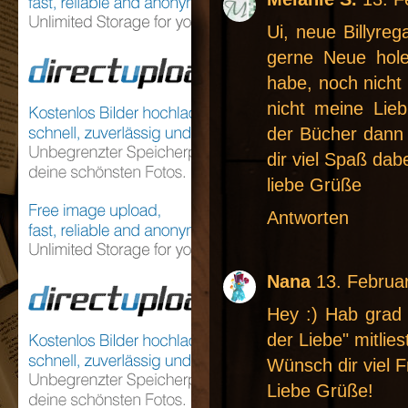
Ui, neue Billyreg
gerne Neue hole
habe, noch nicht 
nicht meine Lie
der Bücher dann 
dir viel Spaß dabe
liebe Grüße
Antworten
Nana
13. Februa
Hey :) Hab grad
der Liebe" mitlies
Wünsch dir viel 
Liebe Grüße!