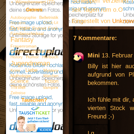
Schleppen verziehen h
Wünschenswert
(77)
seit Tagen rum o.O
Genres
Belletristik
Autobiographie
Eingestellt von
Unkno
Chick-Lit
Biographie
Dystopie
Endzeit
Erotik
Familienschicksal
7 Kommentare:
Fantasy
Frauenroman
Gegenwartsliteratur
Mini
13. Februar
Humor
Hörbuch
History
Jugendroman
Billy ist hier a
Liebe
Krimi
Mystery
aufgrund von P
Mythologie
Märchen
Science fiction
bekommen.
Thriller
Vampire
Zeitreise
Ich fühle mit dir,
Tauschen?
vierten Stock 
Freund ;-)
Lg