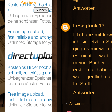
Suchen
Antworten
Leseglück
13. F
Ich habe mittlerw
ich sie letzten 
ging es mir wie 
es nicht erwart
meine Bücher ei
erste mal habe 
war eigentlich gan
Lg Steffi
Antworten
Antworten