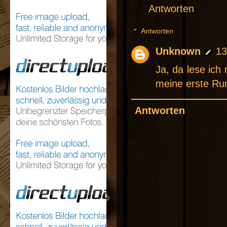
Antworten
Antworten
Unknown
13
Ja, da lese ich 
meine erste Ru
Antworten