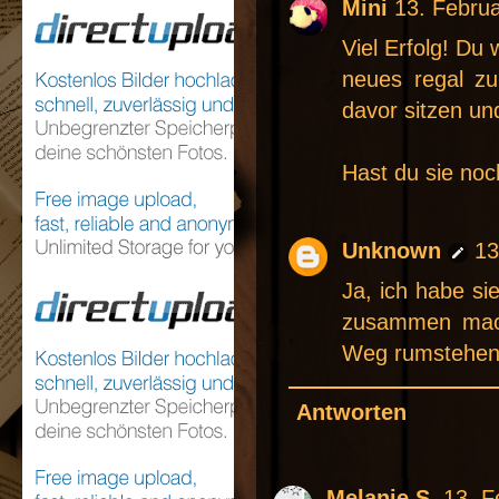
Mini
13. Febru
Viel Erfolg! Du 
neues regal zu
davor sitzen un
Hast du sie noc
Unknown
13
Ja, ich habe si
zusammen mach
Weg rumstehen..
Antworten
Melanie S.
13. F