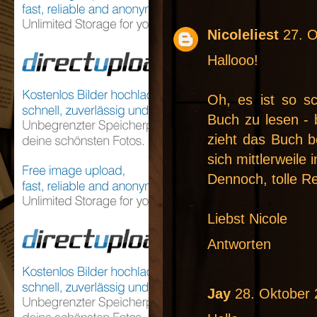
Nicoleliest
27. 
Hallooo!
Oh, es ist so s
Buch zu lesen - 
zieht das Buch b
sich mittlerweile
Dennoch, tolle R
Liebst Nicole
Antworten
Jay
28. Oktober