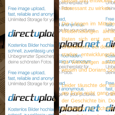
blasser und entwickelt
interessant zu wirken.
Die Längen im Mittelte
Wiederholungen ähnli
lösten sich erst am 
Showdowns, bei dem es 
starker, entwicklungsf
mit Wendungen aufwar
wissen und Dorians Sc
Leider täuschte der st
am Ende nicht ganz glü
der Geschichte bin. Do
deswegen so schwer, 