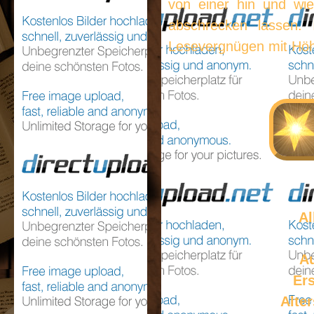
von einer hin und wie
abschrecken lassen. I
Lesevergnügen mit Höhe
Al
A
Er
Alte