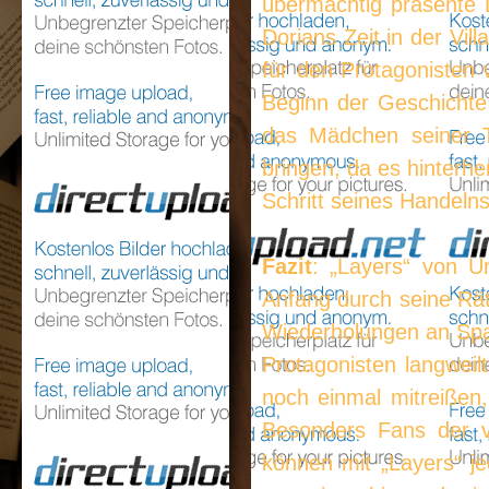
übermächtig präsente 
Dorians Zeit in der Vil
für den Protagonisten
Beginn der Geschichte
das Mädchen seiner T
bringen, da es hinterhe
Schritt seines Handeln
Fazit
: „Layers“ von Ur
Anfang durch seine Rät
Wiederholungen an Spa
Protagonisten langwei
noch einmal mitreißen
Besonders Fans der vi
können mit „Layers“ j