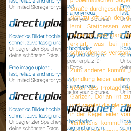
problematischen Juge
Straße durchgeschlagen
sich zu oft von den g
lernt. Stattdessen w
Leser mit sich stark 
erklärt, was bei mi
schwindendes Verständn
Zum anderen kommt „L
Handlung leider auch n
treten des Protagonis
Ganzen. Dorian irrt zu
und wendet die gleichen
in der Regel leider vo
Verhaltens kommt. Da