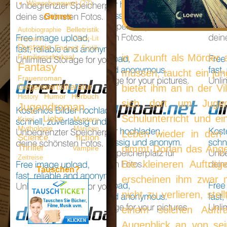
Wünschenswert
(77)
Genres
Belletristik
Autobiographie
Chick-Lit
Biographie
Dystopie
Endzeit
Erotik
in Zukunft als Mörder 
Familienschicksal
Fantasy
müssen, taucht ein jun
Frauenroman
Gegenwartsliteratur
bietet ihm an in der V
Humor
Hörbuch
History
sich dort um Juge
Jugendroman
Schulunterricht und e
Liebe
Krimi
Mystery
Mythologie
Märchen
Leben wieder in den G
Science fiction
Thriller
nimmt Dorian das Angebo
Vampire
Zeitreise
Die kleineren Aufträg
Tauschen?
erscheinen ihm zwar m
nicht zu verlieren, ste
einem solchen Auft
Augenblick an von sei