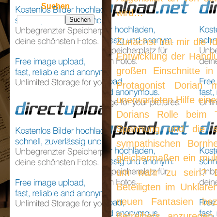
Suchen
wird…
Zunächst hat mir die Id
Entwicklung der Handlu
großen Einschnitte i
Protagonist Dorian m
unerwarteten Hilfe ein
Dorians Rolle beim 
Spannung und die sc
sympathischen Bornh
gleichermaßen ein mulm
um wahr zu sein? Di
Beteiligten im Unklar
neuen Fantasien bez
Betreibers anzuregen