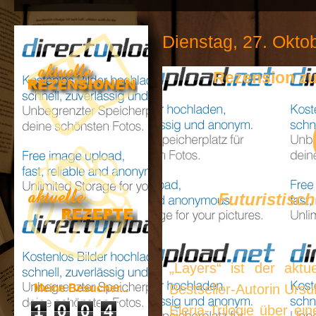
Dienstag, 27. Okto
Rezension zu
Futuristisch
„Layers“ ist der aktue
Bestseller-Autorin Ursu
Meine Besucher...
1
0
0
4
Eleria-Trilogie über ei