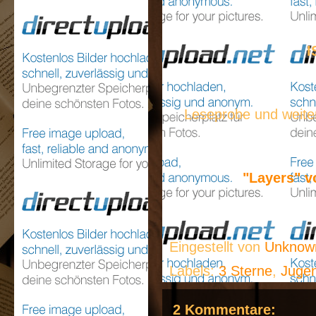
I
Leseprobe und weite
"Layers" v
Eingestellt von
Unkno
Labels:
3 Sterne
,
Juge
2 Kommentare: