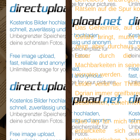
Rätseln auf die Spur k
Das Geheimnis, auf d
Gefahr bringt, mutet 
zeigt aber durchaus 
Leser durch die Vo
Machbarkeiten in seine
verraten werden.
Leider verlor der Thrill
Dorian immer greifbar
bestimmten, zunehmen
Dies lag für mich zu
entwickelte sich i