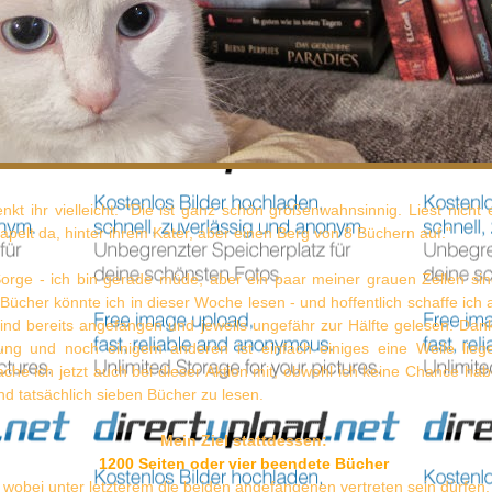
denkt ihr vielleicht: "Die ist ganz schön größenwahnsinnig. Liest nicht
tapelt da, hinter ihrem Kater, aber einen Berg von 8 Büchern auf."
Sorge - ich bin gerade müde, aber ein paar meiner grauen Zellen si
Bücher könnte ich in dieser Woche lesen - und hoffentlich schaffe ich 
ind bereits angefangen und jeweils ungefähr zur Hälfte gelesen. Da
tung und noch einigem anderen ist einfach einiges eine Weile lieg
e ich jetzt auch bei dieser Aktion mit, obwohl ich keine Chance habe
d tatsächlich sieben Bücher zu lesen.
Mein Ziel stattdessen:
1200 Seiten oder vier beendete Bücher
wobei unter letzterem die beiden angefangenen vertreten sein dürfen.