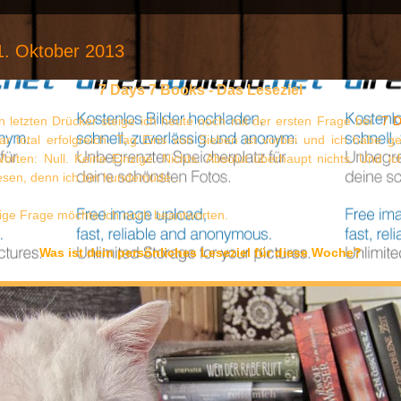
1. Oktober 2013
7 Days 7 Books - Das Leseziel
 letzten Drücker steige ich heute noch mit der ersten Frage bei "
7 
ar total erfolgreich: Tag Eins von Sieben ist vorbei und ich habe g
Worten: Null. Keine Einzige. Nichts. Absolut überhaupt nichts. Und i
esen, denn ich bin hundemüde...
tige Frage möchte ich noch beantworten.
Was ist dein persönliches Leseziel für diese Woche?