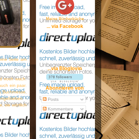
Meine Bücherküche
... via Facebook
 eine Seite am
...via Bloglovin
nd noch wach.
auch ein paar.
Abonnieren von
nk Buchmesse,
engeblieben -
Posts
, sie wörtlich
Kommentare