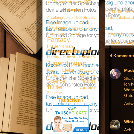
Wünschenswert
(77)
Genres
Das ist viel
Belletristik
Abschließend 
Autobiographie
Chick-Lit
Biographie
Dystopie
Endzeit
Erotik
Familienschicksal
Eingestellt v
Fantasy
Labels:
7 Day
Frauenroman
Gegenwartsliteratur
4 Kommenta
Humor
Hörbuch
History
Jugendroman
Liebe
Krimi
Mystery
Mad
Mythologie
Märchen
Shak
Science fiction
Ich h
Thriller
Vampire
Wenn 
Zeitreise
Gute
Tauschen?
Antw
Wint
Ach, 