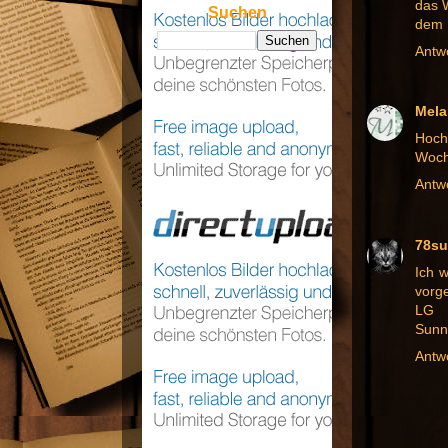
das 
Suchen
dem L
Antw
Mela
Hoch
Woche
Antw
78s
Ich w
vorg
LG
Sunn
Antw