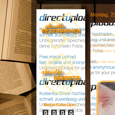
Montag, 2
Quasi auf den
ein - und zw
gelesen. In 
nichts mehr l
Aber die heu
Meine Besucher...
9
9
9
0