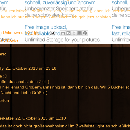
leicht realistisch. Hoffentlich...ach, keine Ahnung, aber ich werde 
kann ich nur noch sagen: Gute Nacht. Ich geh jetzt schlafen...
on
Unknown
um
22:59
s 7 Books
re:
dy
21. Oktober 2013 um 23:18
a :D
offe, du schaffst dein Ziel :)
hier jemand Größenwahnsinnig ist, dann bin ich das. Will 5 Bücher sc
 Nacht und Liebe Grüße :)
orten
erkatze
22. Oktober 2013 um 11:10
das ist doch nicht größenwahnsinnig! Im Zweifelsfall gibt es schließli