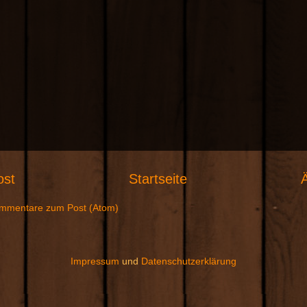
ost
Startseite
Ä
mmentare zum Post (Atom)
Impressum
und
Datenschutzerklärung