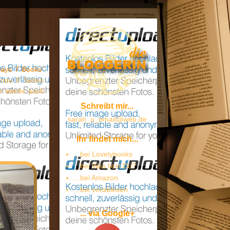
Days 7 Books
"
enau 0 Seiten
ch werde auch
Schreibt mir...
sarah_o_email@web.de
Ihr findet mich...
...bei Lovelybooks
...bei Was liest Du?
...bei Amazon
...bei vorablesen
... via Google+