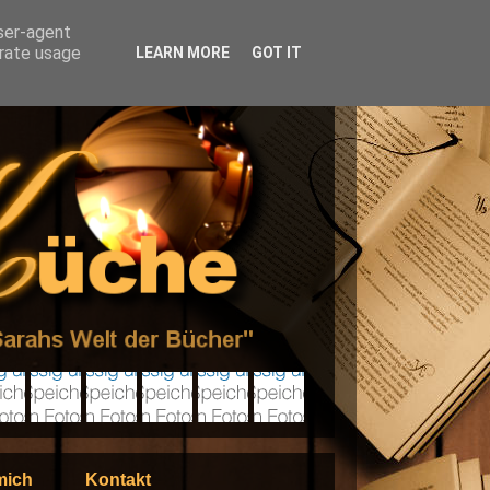
user-agent
erate usage
LEARN MORE
GOT IT
mich
Kontakt