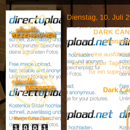
Dienstag, 10. Juli 
DARK CANOP
Monatsh
Bis ich eine ausführl
noch ein paar Tage da
für ein super t
Dark Ca
Meine Besucher...
1
0
0
1