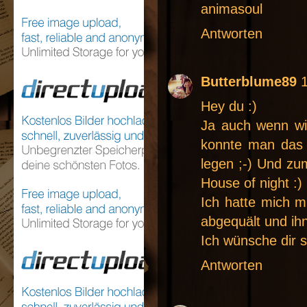
animasoul
Antworten
Butterblume89
Hey du :)
Ja auch wenn wie
konnte man das 
legen ;-) Und zum
House of night :)
Ich hatte mich m
abgequält und ih
Ich wünsche dir 
Antworten