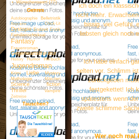
Wünschenswert
(77)
ich doch ein klassisc
Genres
nicht mehr. Erwachsene
Belletristik
Autobiographie
bissig, viel Gefühl,
Chick-Lit
Biographie
Dystopie
Endzeit
Erotik
liebsten gleich noch 
Familienschicksal
Fantasy
Frauenroman
Gegenwartsliteratur
Humor
Hörbuch
History
Ich habe einfach ga
Jugendroman
selten vor. Schlimm is
Liebe
Krimi
Mystery
Mythologie
Märchen
zurückgeben musste
Science fiction
festgekettet! Ich
Thriller
Vampire
Zeitreise
spätestens wenn der 
Tauschen?
zweite schlimme Sache
Wer noch mal 