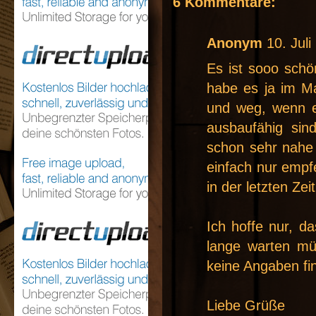
6 Kommentare:
Anonym
10. Jul
Es ist sooo schö
habe es ja im Ma
und weg, wenn e
ausbaufähig si
schon sehr nahe 
einfach nur empf
in der letzten Zeit
Ich hoffe nur, da
lange warten mü
keine Angaben fin
Liebe Grüße