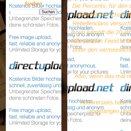
Suchen
Die Percents, für den 
die Weltherrschaft
Rebellenclans versuch
ihnen kämpft die 20-j
fällt sie dem Feind in 
unter den vermeintlic
Also, wenn das mal ni
Andererseits habe 
angefangen und 