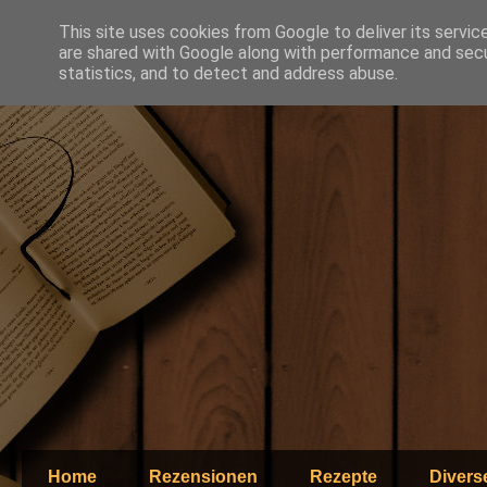
This site uses cookies from Google to deliver its servic
are shared with Google along with performance and secur
statistics, and to detect and address abuse.
Home
Rezensionen
Rezepte
Divers