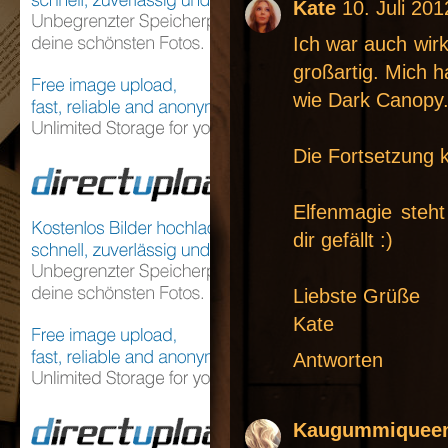
Kate
10. Juli 20
Ich war auch wirk
großartig. Mich 
wie Dark Canopy
Die Fortsetzung 
Elfenmagie steh
dir gefällt :)
Liebste Grüße
Kate
Antworten
Kaugummiquee