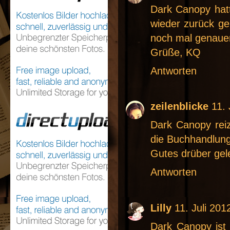
Dark Canopy hatt
wieder zurück gel
noch mal genauer
Grüße, KQ
Antworten
zeilenblicke
11.
Dark Canopy rei
die Buchhandlung 
Gutes drüber gele
Antworten
Lilly
11. Juli 20
Dark Canopy ist 