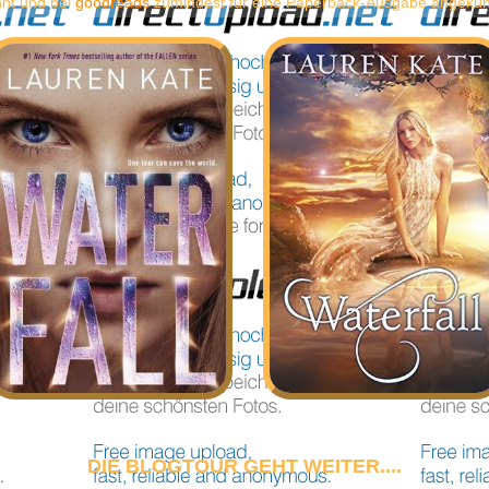
hnt und bei
goodreads
zumindest für eine Paperback-Ausgabe angekündi
DIE BLOGTOUR GEHT WEITER....