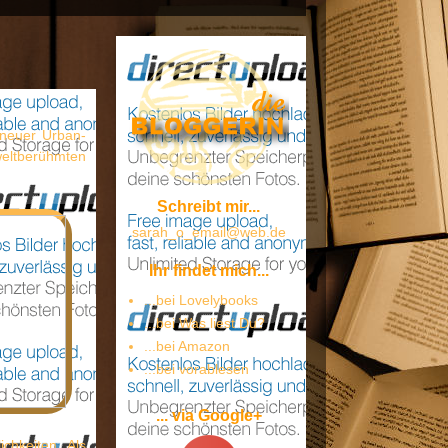
 neuer Urban-
eltberühmten
Schreibt mir...
sarah_o_email@web.de
Ihr findet mich...
...bei Lovelybooks
...bei Was liest Du?
...bei Amazon
...bei vorablesen
... via Google+
chkeiten. Als