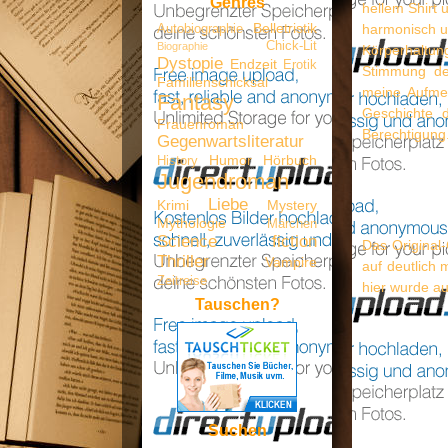
Genres
hellem Shirt
Belletristik
harmonisch un
Autobiographie
Chick-Lit
Biographie
Körperhaltun
Dystopie
Endzeit
Erotik
Stimmung de
Familienschicksal
meine Aufmer
Fantasy
Geschichte 
Frauenroman
Berechtigung
Gegenwartsliteratur
Humor
Hörbuch
History
Jugendroman
Liebe
Krimi
Mystery
Mythologie
Märchen
Science fiction
Das Original
Thriller
Vampire
auf deutlich 
Zeitreise
hier wurde au
Tauschen?
Suchen