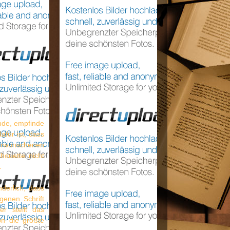
nde, empfinde
für ist, dass
erwunschenen
houette nicht
.
nderlich, dass
genen Schrift
r stellt das
on die größte