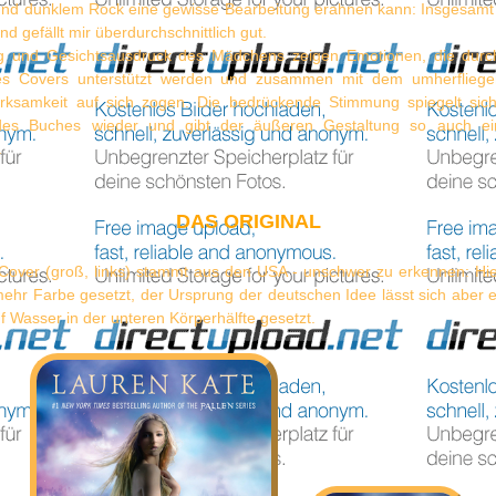
 und dunklem Rock eine gewisse Bearbeitung erahnen kann: Insgesamt 
d gefällt mir überdurchschnittlich gut.
g und Gesichtsausdruck des Mädchens zeigen Emotionen, die durc
s Covers unterstützt werden und zusammen mit dem umherflieg
ksamkeit auf sich zogen. Die bedrückende Stimmung spiegelt sic
des Buches wieder und gibt der äußeren Gestaltung so auch eine
.
DAS ORIGINAL
-Cover (groß, links) stammt aus den USA - unschwer zu erkennen: Hi
mehr Farbe gesetzt, der Ursprung der deutschen Idee lässt sich aber
f Wasser in der unteren Körperhälfte gesetzt.