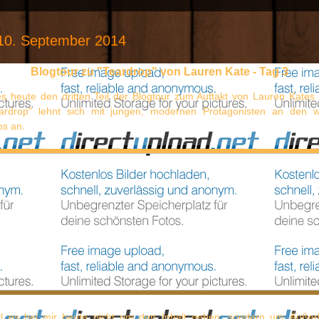
 10. September 2014
Blogtour zu "Teardrop" von Lauren Kate - Tag 3
 es heute den dritten Teil der Blogtour zum Auftakt von Lauren Kates
eardrop" lehnt sich mit jungen, modernen Protagonisten an den w
os an.
oll es bei mir heute nicht um den Inhalt gehen, sondern um Äußerli