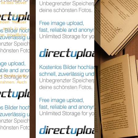
ist das Cover
h die düstere
enden Wasser
h auch in der
 inhaltliche
er wurde zwar
 erahnen. Auch