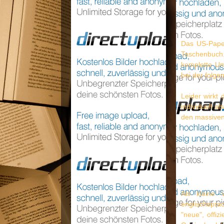
Das US-Paper
Taschenbuch.
komplette Um
bei der folg
Leider wirkt
individuell a
den massiven
Als kleine 
englischspra
"neue", offiz