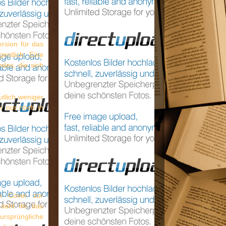
rsion für das
entlich: Eine
des, die sich
tlich weniger
er nur noch in
en Cover zur
 seht ihr das
 ursprüngliche