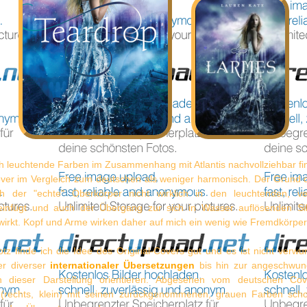
h leuchtende Farben im Zusammenhang mit Atlantis nachvollziehbar fi
over im Vergleich zum deutschen als weniger harmonisch. Der Grund da
ch der "echte" Oberkörper nicht wirklich in den leuchtenden, v
einfügt und auch der Übergang zur sich in Wasser auflösenden Sil
 wirkt. Kopf und Arme wirken daher auf mich ein wenig wie Fremdkörper
otz finde ich die Idee des Original-Covers gut und es ist nicht verwu
er diverser
internationaler Übersetzungen
bis hin zur angeschwun
 dieser Darstellung orientieren. Abgesehen vom deutschen Cove
 (rechts, klein) mit seinen zurückgenommenen, grauen Farben sch