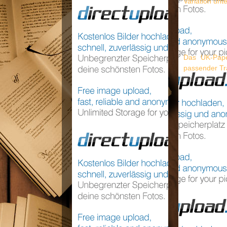
Variation unt
Das UK-Paper
passender Tr