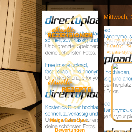
Mittwoch,
Bei mir gibt
Fantasy: "T
Atlantis-Myth
Meine Besucher...
Bewertungen
Allerdings s