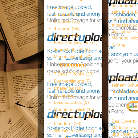
bekennende C
1 Stern
(5)
sehr in ein 
2 Sterne
(39)
steht, habe 
3 Sterne
(61)
Ausgaben von
4 Sterne
(96)
Geschmack lä
5 Sterne
(94)
Meinung seid
Bewertungssystem
(1)
Beitrag.
Jahreshighlight
(5)
Monatshighlight
(7)
Kategorien
7 Days 7 Books
(30)
In Deutschla
Buchverfilmung
(5)
seinem Schut
Challenge
(18)
und Buchrück
Cover
(11)
Lesemarathon
(9)
Monatsrückblick
(17)
Neuer Lesestoff
(68)
Das Coverbil
Plauderei
(23)
Mädchens wir
Wünschenswert
(77)
und Design w