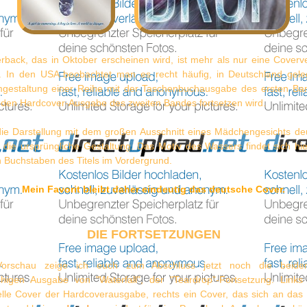
back, das in Oktober erscheinen wird, ist mehr als nur eine Coverve
 In den USA beobachtet man es recht häufig, in Deutschland geleg
gestaltung einer Reihe mit der Taschenbuchausgabe des ersten Ban
enden Hardcover-Ausgabe des zweiten Bandes fortsetzen wird.
 die Darstellung mit dem großen Ausschnitt eines Mädchengesichts deu
ls die ursprüngliche Gestaltung. Das Motiv des Wassers findet sich hi
 Buchstaben des Titels im Vordergrund.
Mein Favorit bleibt daher eindeutig das deutsche Cover.
DIE FORTSETZUNGEN
Vorschau zeige ich euch zum Abschluss jetzt noch die beid
chigen Ausgabe von "Waterfall", der "Teardrop"-Fortsetzung. Links
ielle Cover der Hardcoverausgabe, rechts ein Cover, das sich an das