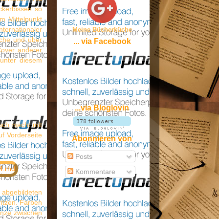
ckerbissen so
m Mittelpunkt
ternationaler
Meine Bücherküche
ache und über
... via Facebook
Cover anderer
 unter diesem
...via Bloglovin
uch macht mit
f Vorderseite
Abonnieren von
Posts
Kommentare
 abgebildeten
itzen. Farben
enze zwischen