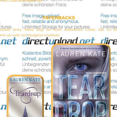
er den Übersetzungen dar.
PAPERBACKS
pack (links, klein) zeigt ein stark reduziertes Cover, das ich tr
äne als sehr nichtssagend empfinde.