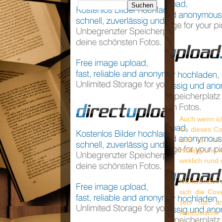
Auch wenn ic
ich dieses C
sich für mi
Hintergrund 
wirklich rund
Nichtsdestotr
sich die Cov
sehr nah an
französische