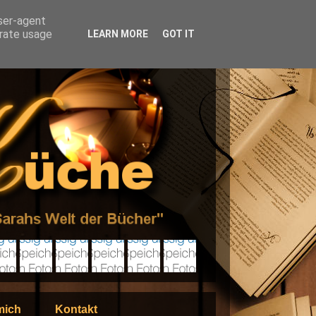
user-agent
erate usage
LEARN MORE
GOT IT
mich
Kontakt