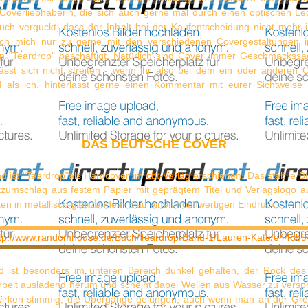
overliebhaberin, die sich auch gerne mal durch einen optischen Le
Buch verguckt, dass der Inhalt bei der Kaufentscheidung nicht mehr i
ich mich nur zu gerne mit den verschiedenen Covergestaltungen in
 "Teardrop" beschäftigt. Natürlich sind Cover immer Geschmackss
sst sich nicht streiten - wenn ihr also bei dem ein oder anderen 
 als ich, hinterlasst gerne einen Kommentar mit eurer Sichtweise
DAS DEUTSCHE COVER
nd ist "Teardrop"als Hardcover im
cbt-Verlag
erschienen. Das stabile B
zumschlag aus festem Papier mit geprägtem Titel und Verlagslogo au
en in metallisch-glänzendem Blau einen hochwertigen Eindruck.
d ist besonders im unteren Bereich dunkel gehalten, der Rock des
belt ausladend herum und scheint dabei Wellen aus Wasser zu verspr
irken stimmig, die Übergänge gelungen, auch wenn man an der Gr