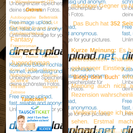
Wünschenswert
(77)
mächtiger Gegner im Na
Genres
Belletristik
Autobiographie
Das Buch hat
352 Sei
Chick-Lit
Biographie
Dystopie
Endzeit
Erotik
Familienschicksal
Fantasy
Frauenroman
Kurze Meinung:
Es ha
Gegenwartsliteratur
Humor
Hörbuch
History
interessanten Charakt
Jugendroman
gelungener Einstieg in
Liebe
Krimi
Mystery
Mythologie
Märchen
"
Blogg dein Buch
" erh
Science fiction
Meinung auch nicht a
Thriller
Vampire
Zeitreise
Rezension wahrscheinli
Tauschen?
Vielleicht fange ich h
sehen. Erstmal mach
Olympia so sagt...und 