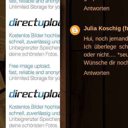
Antworten
Julia Koschig (f
Hui, noch jemand
Ich überlege sch
oder nicht.... *se
Wünsche dir noch
Antworten