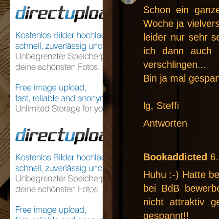
Schon ein ganz
Woche ja vielver
leider nur sehr s
ich dann auch 
verschlingen...
Bin ja mal gespan
lg, Steffi
Antworten
Bookaddicted
6
Huhu :-) Hatte be
bei BdB bewerbe
nicht attraktiv
gespannt!!