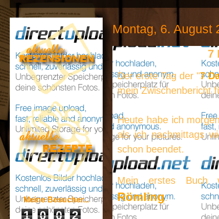
Montag, 6. August
7
Der erste Tag der "
7 D
mein Zwischenbericht f
Heute habe ich morge
als ich nachmittags w
schon beendet.
Mein erstes Buch
Römling
.
Meine Besucher...
1
0
0
2