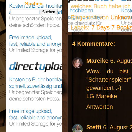
Suchen
welches Buch habe ich 
Eingestellt von
Unkno
Labels:
7 Days 7 Book
4 Kommentare:
Mareike
6. Augu
Wow, du bist
"Schattenspiel
gewandert :-)
LG Mareike
Antworten
Steffi
6. August 